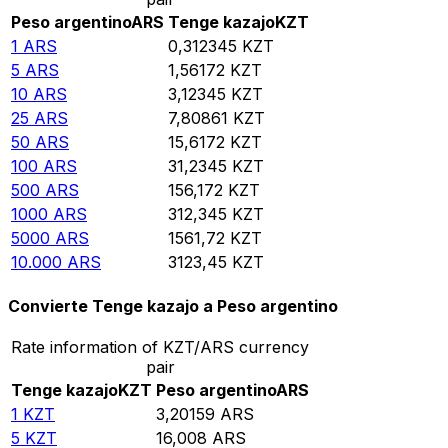
Peso argentino
ARS
Tenge kazajo
KZT
1
ARS
0,312345
KZT
5
ARS
1,56172
KZT
10
ARS
3,12345
KZT
25
ARS
7,80861
KZT
50
ARS
15,6172
KZT
100
ARS
31,2345
KZT
500
ARS
156,172
KZT
1000
ARS
312,345
KZT
5000
ARS
1561,72
KZT
10.000
ARS
3123,45
KZT
Convierte Tenge kazajo a Peso argentino
Rate information of KZT/ARS currency
pair
Tenge kazajo
KZT
Peso argentino
ARS
1
KZT
3,20159
ARS
5
KZT
16,008
ARS