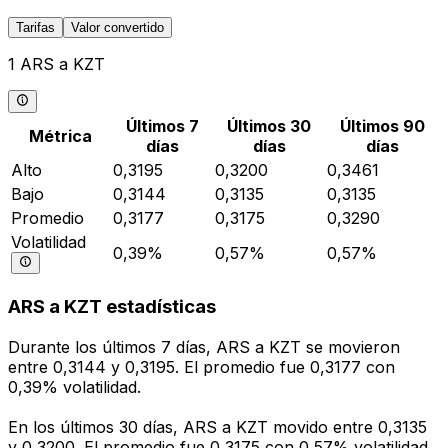
Tarifas
Valor convertido
1 ARS a KZT
Últimos 7
Últimos 30
Últimos 90
Métrica
días
días
días
Alto
0,3195
0,3200
0,3461
Bajo
0,3144
0,3135
0,3135
Promedio
0,3177
0,3175
0,3290
Volatilidad
0,39%
0,57%
0,57%
ARS a KZT estadísticas
Durante los últimos 7 días, ARS a KZT se movieron
entre 0,3144 y 0,3195. El promedio fue 0,3177 con
0,39% volatilidad.
En los últimos 30 días, ARS a KZT movido entre 0,3135
y 0,3200. El promedio fue 0,3175 con 0,57% volatilidad.