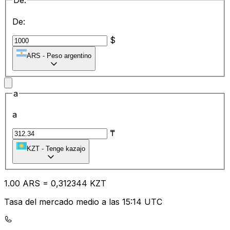
De:
De:
$
ARS
-
Peso argentino
a
a
₸
KZT
-
Tenge kazajo
1.00
ARS
=
0,
312344
KZT
Tasa del mercado medio a las 15:14 UTC