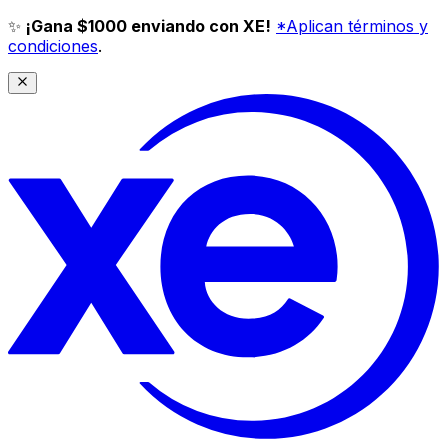
✨
¡Gana $1000 enviando con XE!
*Aplican términos y
condiciones
.