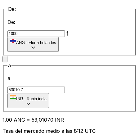
De:
De:
ƒ
ANG
-
Florín holandés
a
a
₹
INR
-
Rupia india
1.00
ANG
=
53
,01070
INR
Tasa del mercado medio a las 8:12 UTC