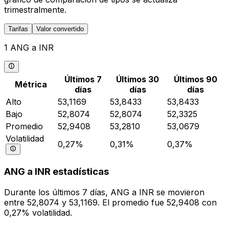
trimestralmente.
Tarifas
Valor convertido
1 ANG a INR
Últimos 7
Últimos 30
Últimos 90
Métrica
días
días
días
Alto
53,1169
53,8433
53,8433
Bajo
52,8074
52,8074
52,3325
Promedio
52,9408
53,2810
53,0679
Volatilidad
0,27%
0,31%
0,37%
ANG a INR estadísticas
Durante los últimos 7 días, ANG a INR se movieron
entre 52,8074 y 53,1169. El promedio fue 52,9408 con
0,27% volatilidad.