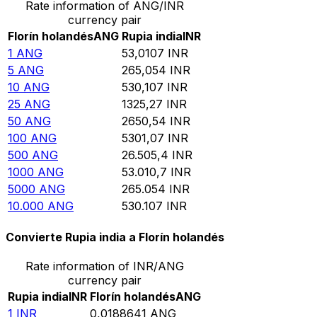
Rate information of ANG/INR
currency pair
Florín holandés
ANG
Rupia india
INR
1
ANG
53,0107
INR
5
ANG
265,054
INR
10
ANG
530,107
INR
25
ANG
1325,27
INR
50
ANG
2650,54
INR
100
ANG
5301,07
INR
500
ANG
26.505,4
INR
1000
ANG
53.010,7
INR
5000
ANG
265.054
INR
10.000
ANG
530.107
INR
Convierte Rupia india a Florín holandés
Rate information of INR/ANG
currency pair
Rupia india
INR
Florín holandés
ANG
1
INR
0,0188641
ANG