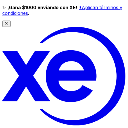
✨
¡Gana $1000 enviando con XE!
*Aplican términos y
condiciones
.