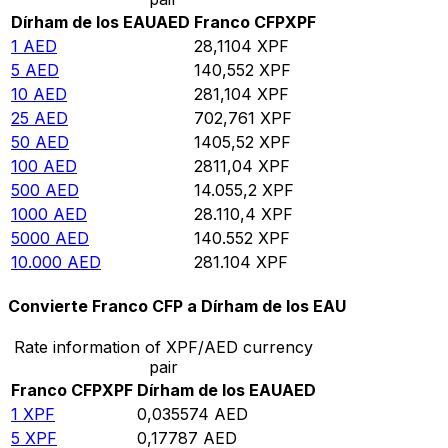
Dírham de los EAU
AED
Franco CFP
XPF
1
AED
28,1104
XPF
5
AED
140,552
XPF
10
AED
281,104
XPF
25
AED
702,761
XPF
50
AED
1405,52
XPF
100
AED
2811,04
XPF
500
AED
14.055,2
XPF
1000
AED
28.110,4
XPF
5000
AED
140.552
XPF
10.000
AED
281.104
XPF
Convierte Franco CFP a Dírham de los EAU
Rate information of XPF/AED currency
pair
Franco CFP
XPF
Dírham de los EAU
AED
1
XPF
0,035574
AED
5
XPF
0,17787
AED