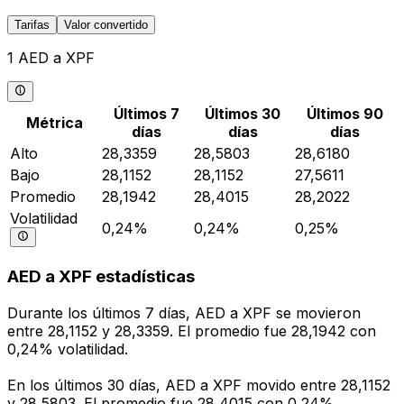
Tarifas
Valor convertido
1 AED a XPF
Últimos 7
Últimos 30
Últimos 90
Métrica
días
días
días
Alto
28,3359
28,5803
28,6180
Bajo
28,1152
28,1152
27,5611
Promedio
28,1942
28,4015
28,2022
Volatilidad
0,24%
0,24%
0,25%
AED a XPF estadísticas
Durante los últimos 7 días, AED a XPF se movieron
entre 28,1152 y 28,3359. El promedio fue 28,1942 con
0,24% volatilidad.
En los últimos 30 días, AED a XPF movido entre 28,1152
y 28,5803. El promedio fue 28,4015 con 0,24%