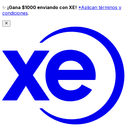
✨
¡Gana $1000 enviando con XE!
*Aplican términos y
condiciones
.