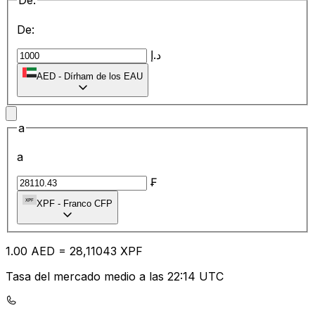
De:
De:
د.إ
AED
-
Dírham de los EAU
a
a
₣
XPF
-
Franco CFP
1.00
AED
=
28
,11043
XPF
Tasa del mercado medio a las 22:14 UTC