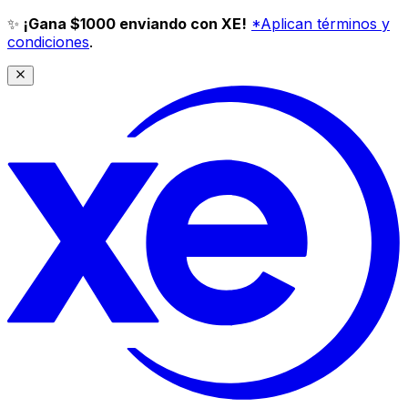
✨
¡Gana $1000 enviando con XE!
*Aplican términos y
condiciones
.