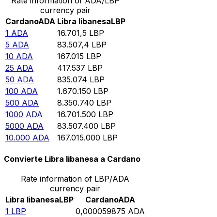
Rate information of ADA/LBP
currency pair
Cardano
ADA
Libra libanesa
LBP
1
ADA
16.701,5
LBP
5
ADA
83.507,4
LBP
10
ADA
167.015
LBP
25
ADA
417.537
LBP
50
ADA
835.074
LBP
100
ADA
1.670.150
LBP
500
ADA
8.350.740
LBP
1000
ADA
16.701.500
LBP
5000
ADA
83.507.400
LBP
10.000
ADA
167.015.000
LBP
Convierte Libra libanesa a Cardano
Rate information of LBP/ADA
currency pair
Libra libanesa
LBP
Cardano
ADA
1
LBP
0,000059875
ADA