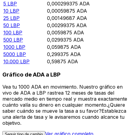
5
LBP
0,000299375
ADA
10
LBP
0,00059875
ADA
25
LBP
0,00149687
ADA
50
LBP
0,00299375
ADA
100
LBP
0,0059875
ADA
500
LBP
0,0299375
ADA
1000
LBP
0,059875
ADA
5000
LBP
0,299375
ADA
10.000
LBP
0,59875
ADA
Gráfico de ADA a LBP
Vea tu 1000 ADA en movimiento. Nuestro gráfico en
vivo de ADA a LBP rastrea 12 meses de tasas del
mercado medio en tiempo real y muestra exactamente
cuánto valía su dinero en cualquier momento.¿Quiere
saber cuándo se mueve la tasa a su favor?Establezca
una alerta de tasa y le avisaremos cuando alcance tu
objetivo.
Ver gráfico completo
Seguir tipo de cambio