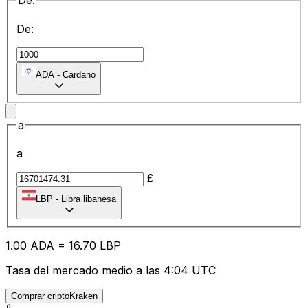
De:
De:
ADA
-
Cardano
a
a
£
LBP
-
Libra libanesa
1.00
ADA
=
16.70
LBP
Tasa del mercado medio a las 4:04 UTC
Comprar criptoKraken