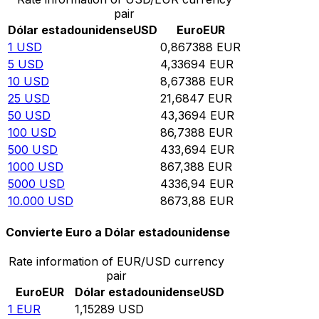
pair
Dólar estadounidense
USD
Euro
EUR
1
USD
0,867388
EUR
5
USD
4,33694
EUR
10
USD
8,67388
EUR
25
USD
21,6847
EUR
50
USD
43,3694
EUR
100
USD
86,7388
EUR
500
USD
433,694
EUR
1000
USD
867,388
EUR
5000
USD
4336,94
EUR
10.000
USD
8673,88
EUR
Convierte Euro a Dólar estadounidense
Rate information of EUR/USD currency
pair
Euro
EUR
Dólar estadounidense
USD
1
EUR
1,15289
USD