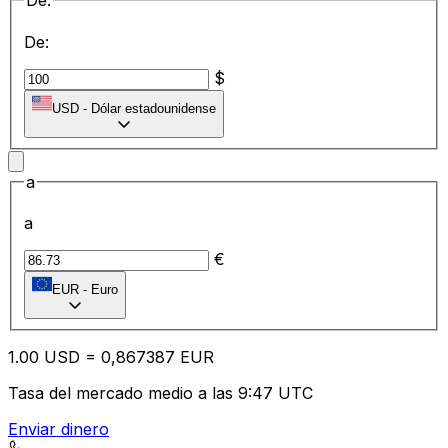
De:
De:
$
USD
-
Dólar estadounidense
a
a
€
EUR
-
Euro
1.00
USD
=
0,
867387
EUR
Tasa del mercado medio a las 9:47 UTC
Enviar dinero