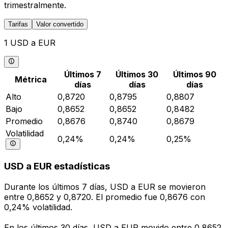
trimestralmente.
Tarifas
Valor convertido
1 USD a EUR
Últimos 7
Últimos 30
Últimos 90
Métrica
días
días
días
Alto
0,8720
0,8795
0,8807
Bajo
0,8652
0,8652
0,8482
Promedio
0,8676
0,8740
0,8679
Volatilidad
0,24%
0,24%
0,25%
USD a EUR estadísticas
Durante los últimos 7 días, USD a EUR se movieron
entre 0,8652 y 0,8720. El promedio fue 0,8676 con
0,24% volatilidad.
En los últimos 30 días, USD a EUR movido entre 0,8652