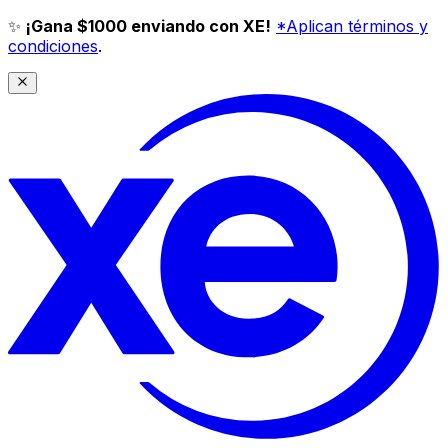
✨
¡Gana $1000 enviando con XE!
*Aplican términos y
condiciones
.