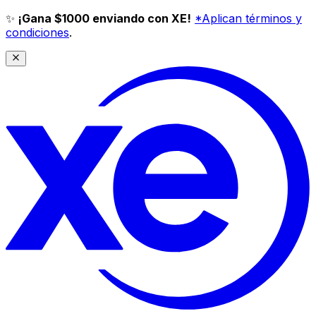
✨
¡Gana $1000 enviando con XE!
*Aplican términos y
condiciones
.