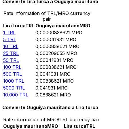
Convierte Lira turca a Ouguiya mauritano
Rate information of TRL/MRO currency
pair
Lira turca
TRL
Ouguiya mauritano
MRO
1
TRL
0,00000838621
MRO
5
TRL
0,000041931
MRO
10
TRL
0,0000838621
MRO
25
TRL
0,000209655
MRO
50
TRL
0,00041931
MRO
100
TRL
0,000838621
MRO
500
TRL
0,0041931
MRO
1000
TRL
0,00838621
MRO
5000
TRL
0,041931
MRO
10.000
TRL
0,0838621
MRO
Convierte Ouguiya mauritano a Lira turca
Rate information of MRO/TRL currency pair
Ouguiya mauritano
MRO
Lira turca
TRL