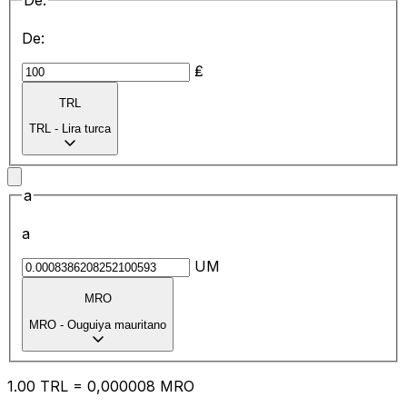
De:
De:
₤
TRL
TRL
-
Lira turca
a
a
UM
MRO
MRO
-
Ouguiya mauritano
1.00
TRL
=
0,
000008
MRO