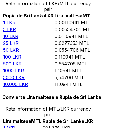
Rate information of LKR/MTL currency
pair
Rupia de Sri Lanka
LKR
Lira maltesa
MTL
1
LKR
0,00110941
MTL
5
LKR
0,00554706
MTL
10
LKR
0,0110941
MTL
25
LKR
0,0277353
MTL
50
LKR
0,0554706
MTL
100
LKR
0,110941
MTL
500
LKR
0,554706
MTL
1000
LKR
1,10941
MTL
5000
LKR
5,54706
MTL
10.000
LKR
11,0941
MTL
Convierte Lira maltesa a Rupia de Sri Lanka
Rate information of MTL/LKR currency
pair
Lira maltesa
MTL
Rupia de Sri Lanka
LKR
1
MTL
901,378
LKR