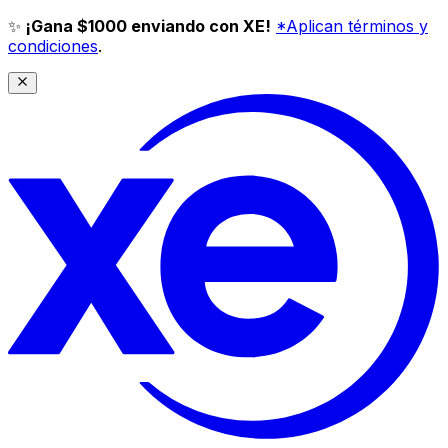
✨
¡Gana $1000 enviando con XE!
*Aplican términos y
condiciones
.