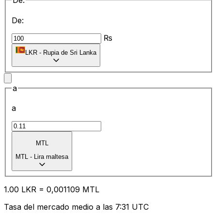
De:
De:
₨
LKR
-
Rupia de Sri Lanka
a
a
MTL
MTL
-
Lira maltesa
1.00
LKR
=
0,
001109
MTL
Tasa del mercado medio a las 7:31 UTC