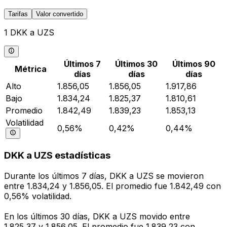
Tarifas
Valor convertido
1 DKK a UZS
Últimos 7
Últimos 30
Últimos 90
Métrica
días
días
días
Alto
1.856,05
1.856,05
1.917,86
Bajo
1.834,24
1.825,37
1.810,61
Promedio
1.842,49
1.839,23
1.853,13
Volatilidad
0,56%
0,42%
0,44%
DKK a UZS estadísticas
Durante los últimos 7 días, DKK a UZS se movieron
entre 1.834,24 y 1.856,05. El promedio fue 1.842,49 con
0,56% volatilidad.
En los últimos 30 días, DKK a UZS movido entre
1.825,37 y 1.856,05. El promedio fue 1.839,23 con