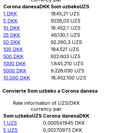
Corona danesa
DKK
Som uzbeko
UZS
1
DKK
1845,21
UZS
5
DKK
9226,03
UZS
10
DKK
18.452,1
UZS
25
DKK
46.130,1
UZS
50
DKK
92.260,3
UZS
100
DKK
184.521
UZS
500
DKK
922.603
UZS
1000
DKK
1.845.210
UZS
5000
DKK
9.226.030
UZS
10.000
DKK
18.452.100
UZS
Convierte Som uzbeko a Corona danesa
Rate information of UZS/DKK
currency pair
Som uzbeko
UZS
Corona danesa
DKK
1
UZS
0,000541945
DKK
5
UZS
0,00270973
DKK