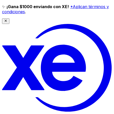
✨
¡Gana $1000 enviando con XE!
*Aplican términos y
condiciones
.