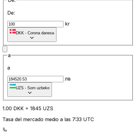
De:
De:
kr
DKK
-
Corona danesa
a
a
лв
UZS
-
Som uzbeko
1.00
DKK
=
18
45
UZS
Tasa del mercado medio a las 7:33 UTC