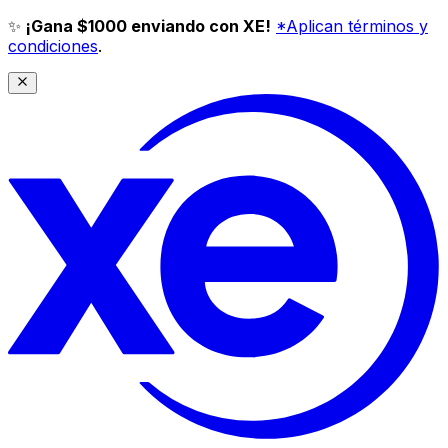
✨
¡Gana $1000 enviando con XE!
*Aplican términos y
condiciones
.