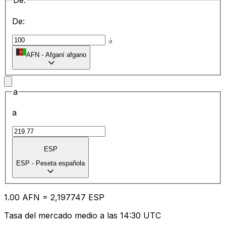
De:
De:
؋
AFN
-
Afganí afgano
a
a
ESP
ESP
-
Peseta española
1.00
AFN
=
2,
197747
ESP
Tasa del mercado medio a las 14:30 UTC