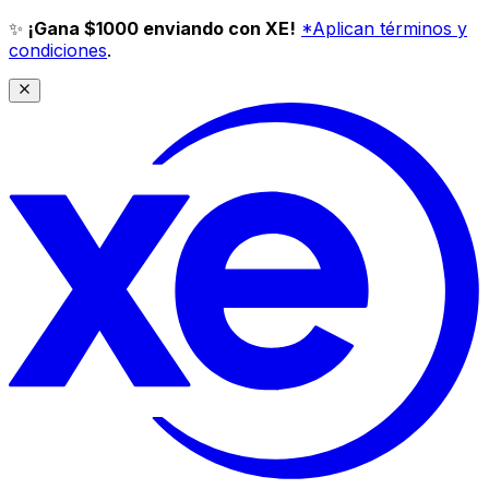
✨
¡Gana $1000 enviando con XE!
*Aplican términos y
condiciones
.