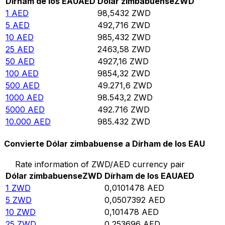
Dírham de los EAU
AED
Dólar zimbabuense
ZWD
1
AED
98,5432
ZWD
5
AED
492,716
ZWD
10
AED
985,432
ZWD
25
AED
2463,58
ZWD
50
AED
4927,16
ZWD
100
AED
9854,32
ZWD
500
AED
49.271,6
ZWD
1000
AED
98.543,2
ZWD
5000
AED
492.716
ZWD
10.000
AED
985.432
ZWD
Convierte Dólar zimbabuense a Dírham de los EAU
Rate information of ZWD/AED currency pair
Dólar zimbabuense
ZWD
Dírham de los EAU
AED
1
ZWD
0,0101478
AED
5
ZWD
0,0507392
AED
10
ZWD
0,101478
AED
25
ZWD
0,253696
AED