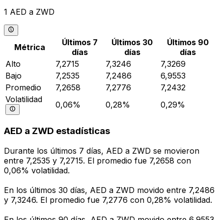
1 AED a ZWD
Últimos 7
Últimos 30
Últimos 90
Métrica
días
días
días
Alto
7,2715
7,3246
7,3269
Bajo
7,2535
7,2486
6,9553
Promedio
7,2658
7,2776
7,2432
Volatilidad
0,06%
0,28%
0,29%
AED a ZWD estadísticas
Durante los últimos 7 días, AED a ZWD se movieron
entre 7,2535 y 7,2715. El promedio fue 7,2658 con
0,06% volatilidad.
En los últimos 30 días, AED a ZWD movido entre 7,2486
y 7,3246. El promedio fue 7,2776 con 0,28% volatilidad.
En los últimos 90 días, AED a ZWD movido entre 6,9553