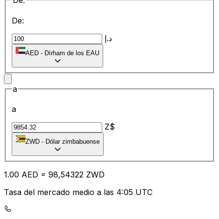
De:
De:
د.إ
AED
-
Dírham de los EAU
a
a
Z$
ZWD
-
Dólar zimbabuense
1.00
AED
=
98
,54322
ZWD
Tasa del mercado medio a las 4:05 UTC