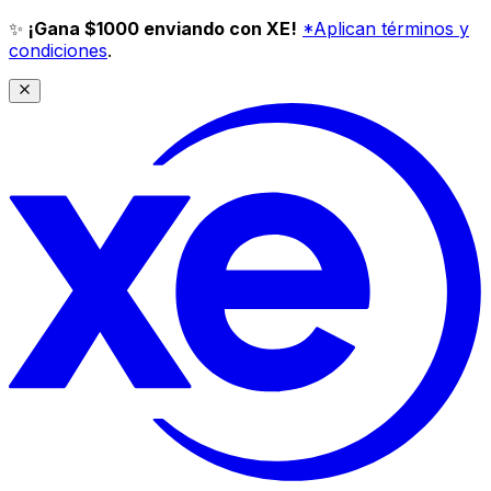
✨
¡Gana $1000 enviando con XE!
*Aplican términos y
condiciones
.