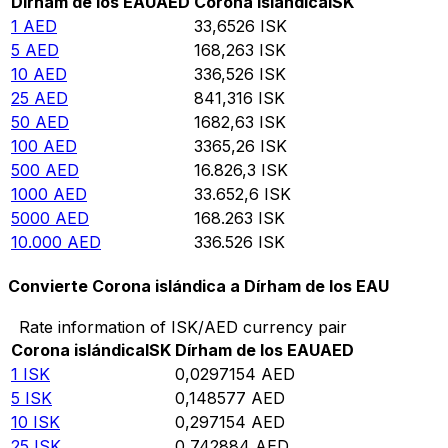
Dírham de los EAU
AED
Corona islándica
ISK
1
AED
33,6526
ISK
5
AED
168,263
ISK
10
AED
336,526
ISK
25
AED
841,316
ISK
50
AED
1682,63
ISK
100
AED
3365,26
ISK
500
AED
16.826,3
ISK
1000
AED
33.652,6
ISK
5000
AED
168.263
ISK
10.000
AED
336.526
ISK
Convierte Corona islándica a Dírham de los EAU
Rate information of ISK/AED currency pair
Corona islándica
ISK
Dírham de los EAU
AED
1
ISK
0,0297154
AED
5
ISK
0,148577
AED
10
ISK
0,297154
AED
25
ISK
0,742884
AED