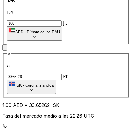
De:
De:
د.إ
AED
-
Dírham de los EAU
a
a
kr
ISK
-
Corona islándica
1.00
AED
=
33
,65262
ISK
Tasa del mercado medio a las 22:26 UTC