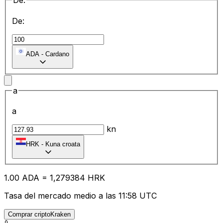
De:
De:
ADA
-
Cardano
a
a
kn
HRK
-
Kuna croata
1.00
ADA
=
1,
279384
HRK
Tasa del mercado medio a las 11:58 UTC
Comprar criptoKraken