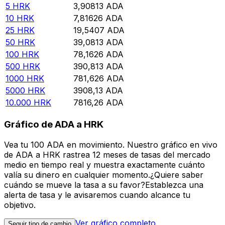
5
HRK
3,90813
ADA
10
HRK
7,81626
ADA
25
HRK
19,5407
ADA
50
HRK
39,0813
ADA
100
HRK
78,1626
ADA
500
HRK
390,813
ADA
1000
HRK
781,626
ADA
5000
HRK
3908,13
ADA
10.000
HRK
7816,26
ADA
Gráfico de ADA a HRK
Vea tu 100 ADA en movimiento. Nuestro gráfico en vivo
de ADA a HRK rastrea 12 meses de tasas del mercado
medio en tiempo real y muestra exactamente cuánto
valía su dinero en cualquier momento.¿Quiere saber
cuándo se mueve la tasa a su favor?Establezca una
alerta de tasa y le avisaremos cuando alcance tu
objetivo.
Ver gráfico completo
Seguir tipo de cambio