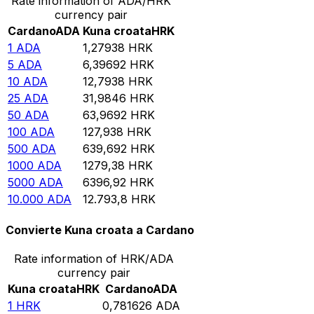
Rate information of ADA/HRK
currency pair
Cardano
ADA
Kuna croata
HRK
1
ADA
1,27938
HRK
5
ADA
6,39692
HRK
10
ADA
12,7938
HRK
25
ADA
31,9846
HRK
50
ADA
63,9692
HRK
100
ADA
127,938
HRK
500
ADA
639,692
HRK
1000
ADA
1279,38
HRK
5000
ADA
6396,92
HRK
10.000
ADA
12.793,8
HRK
Convierte Kuna croata a Cardano
Rate information of HRK/ADA
currency pair
Kuna croata
HRK
Cardano
ADA
1
HRK
0,781626
ADA