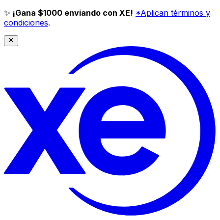
✨
¡Gana $1000 enviando con XE!
*Aplican términos y
condiciones
.