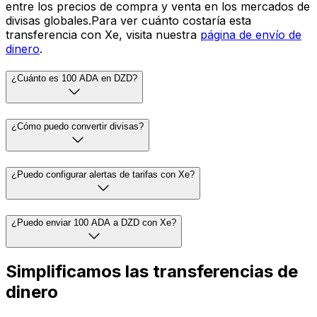
¿Cuál es el tipo de cambio de ADA a DZD hoy?
A partir de las 15:31 UTC, el tipo de cambio de ADA a
DZD del mercado medio es {fromCurrencySymbol}1 =
دج26.6155. La tasa media del mercado es el punto medio
entre los precios de compra y venta en los mercados de
divisas globales.Para ver cuánto costaría esta
transferencia con Xe, visita nuestra
página de envío de
dinero
.
¿Cuánto es 100 ADA en DZD?
¿Cómo puedo convertir divisas?
¿Puedo configurar alertas de tarifas con Xe?
¿Puedo enviar 100 ADA a DZD con Xe?