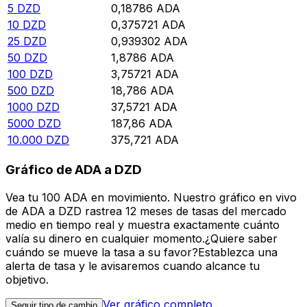
5
DZD
0,18786
ADA
10
DZD
0,375721
ADA
25
DZD
0,939302
ADA
50
DZD
1,8786
ADA
100
DZD
3,75721
ADA
500
DZD
18,786
ADA
1000
DZD
37,5721
ADA
5000
DZD
187,86
ADA
10.000
DZD
375,721
ADA
Gráfico de ADA a DZD
Vea tu 100 ADA en movimiento. Nuestro gráfico en vivo
de ADA a DZD rastrea 12 meses de tasas del mercado
medio en tiempo real y muestra exactamente cuánto
valía su dinero en cualquier momento.¿Quiere saber
cuándo se mueve la tasa a su favor?Establezca una
alerta de tasa y le avisaremos cuando alcance tu
objetivo.
Ver gráfico completo
Seguir tipo de cambio