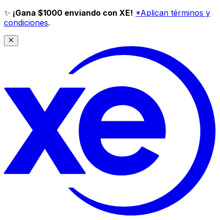
✨
¡Gana $1000 enviando con XE!
*Aplican términos y
condiciones
.