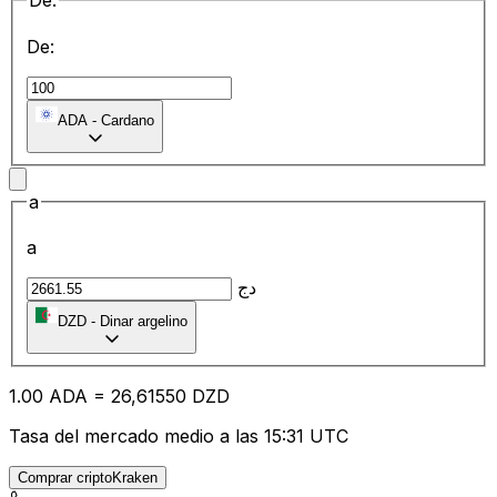
De:
De:
ADA
-
Cardano
a
a
دج
DZD
-
Dinar argelino
1.00
ADA
=
26
,61550
DZD
Tasa del mercado medio a las 15:31 UTC
Comprar criptoKraken