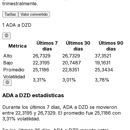
trimestralmente.
Tarifas
Valor convertido
1 ADA a DZD
Últimos 7
Últimos 30
Últimos 90
Métrica
días
días
días
Alto
26,7329
26,7329
37,3521
Bajo
22,3195
20,7487
19,1631
Promedio
25,1186
22,8351
25,3434
Volatilidad
3,31%
3,01%
3,78%
ADA a DZD estadísticas
Durante los últimos 7 días, ADA a DZD se movieron
entre 22,3195 y 26,7329. El promedio fue 25,1186 con
3,31% volatilidad.