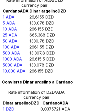
Rate information of ADA/DZD
currency pair
Cardano
ADA
Dinar argelino
DZD
1
ADA
26,6155
DZD
5
ADA
133,078
DZD
10
ADA
266,155
DZD
25
ADA
665,388
DZD
50
ADA
1330,78
DZD
100
ADA
2661,55
DZD
500
ADA
13.307,8
DZD
1000
ADA
26.615,5
DZD
5000
ADA
133.078
DZD
10.000
ADA
266.155
DZD
Convierte Dinar argelino a Cardano
Rate information of DZD/ADA
currency pair
Dinar argelino
DZD
Cardano
ADA
1
DZD
0,0375721
ADA