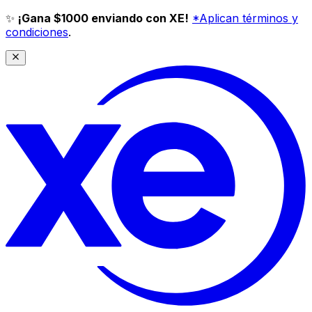
✨
¡Gana $1000 enviando con XE!
*Aplican términos y
condiciones
.