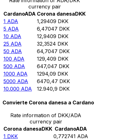
Rate information of ADA/DKK
currency pair
Cardano
ADA
Corona danesa
DKK
1
ADA
1,29409
DKK
5
ADA
6,47047
DKK
10
ADA
12,9409
DKK
25
ADA
32,3524
DKK
50
ADA
64,7047
DKK
100
ADA
129,409
DKK
500
ADA
647,047
DKK
1000
ADA
1294,09
DKK
5000
ADA
6470,47
DKK
10.000
ADA
12.940,9
DKK
Convierte Corona danesa a Cardano
Rate information of DKK/ADA
currency pair
Corona danesa
DKK
Cardano
ADA
1
DKK
0,772741
ADA