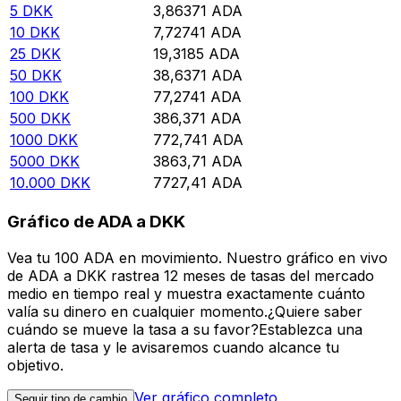
5
DKK
3,86371
ADA
10
DKK
7,72741
ADA
25
DKK
19,3185
ADA
50
DKK
38,6371
ADA
100
DKK
77,2741
ADA
500
DKK
386,371
ADA
1000
DKK
772,741
ADA
5000
DKK
3863,71
ADA
10.000
DKK
7727,41
ADA
Gráfico de ADA a DKK
Vea tu 100 ADA en movimiento. Nuestro gráfico en vivo
de ADA a DKK rastrea 12 meses de tasas del mercado
medio en tiempo real y muestra exactamente cuánto
valía su dinero en cualquier momento.¿Quiere saber
cuándo se mueve la tasa a su favor?Establezca una
alerta de tasa y le avisaremos cuando alcance tu
objetivo.
Ver gráfico completo
Seguir tipo de cambio