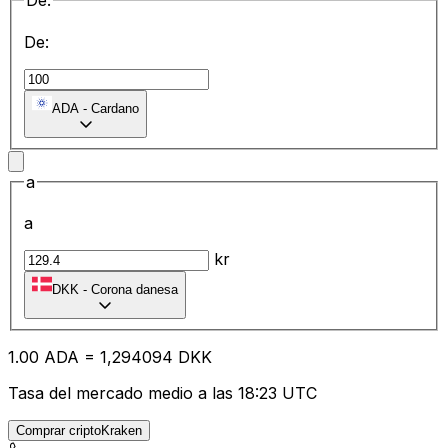
De:
De:
ADA
-
Cardano
a
a
kr
DKK
-
Corona danesa
1.00
ADA
=
1,
294094
DKK
Tasa del mercado medio a las 18:23 UTC
Comprar criptoKraken