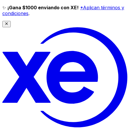
✨
¡Gana $1000 enviando con XE!
*Aplican términos y
condiciones
.