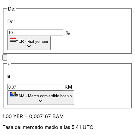
De:
De:
﷼
YER
-
Rial yemení
a
a
KM
BAM
-
Marco convertible bosnio
1.00
YER
=
0,
007167
BAM
Tasa del mercado medio a las 5:41 UTC