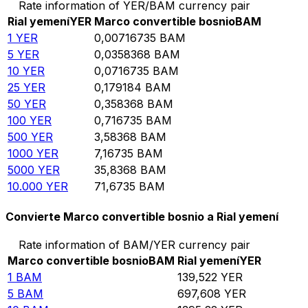
Rate information of YER/BAM currency pair
Rial yemení
YER
Marco convertible bosnio
BAM
1
YER
0,00716735
BAM
5
YER
0,0358368
BAM
10
YER
0,0716735
BAM
25
YER
0,179184
BAM
50
YER
0,358368
BAM
100
YER
0,716735
BAM
500
YER
3,58368
BAM
1000
YER
7,16735
BAM
5000
YER
35,8368
BAM
10.000
YER
71,6735
BAM
Convierte Marco convertible bosnio a Rial yemení
Rate information of BAM/YER currency pair
Marco convertible bosnio
BAM
Rial yemení
YER
1
BAM
139,522
YER
5
BAM
697,608
YER