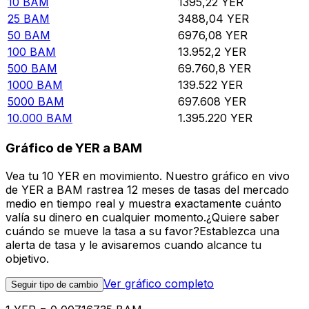
10
BAM
1395,22
YER
25
BAM
3488,04
YER
50
BAM
6976,08
YER
100
BAM
13.952,2
YER
500
BAM
69.760,8
YER
1000
BAM
139.522
YER
5000
BAM
697.608
YER
10.000
BAM
1.395.220
YER
Gráfico de YER a BAM
Vea tu 10 YER en movimiento. Nuestro gráfico en vivo
de YER a BAM rastrea 12 meses de tasas del mercado
medio en tiempo real y muestra exactamente cuánto
valía su dinero en cualquier momento.¿Quiere saber
cuándo se mueve la tasa a su favor?Establezca una
alerta de tasa y le avisaremos cuando alcance tu
objetivo.
Ver gráfico completo
Seguir tipo de cambio