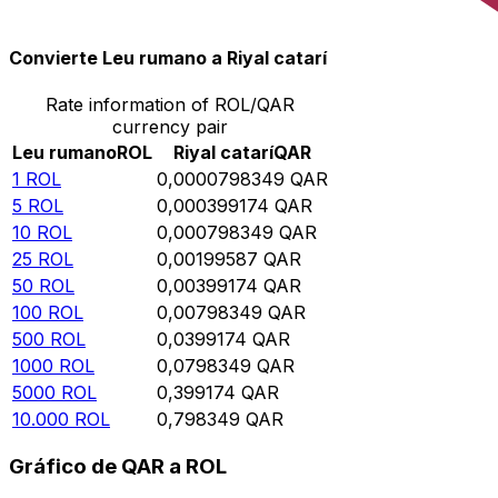
10.000
QAR
125.259.000
ROL
Convierte Leu rumano a Riyal catarí
Rate information of ROL/QAR
currency pair
Leu rumano
ROL
Riyal catarí
QAR
1
ROL
0,0000798349
QAR
5
ROL
0,000399174
QAR
10
ROL
0,000798349
QAR
25
ROL
0,00199587
QAR
50
ROL
0,00399174
QAR
100
ROL
0,00798349
QAR
500
ROL
0,0399174
QAR
1000
ROL
0,0798349
QAR
5000
ROL
0,399174
QAR
10.000
ROL
0,798349
QAR
Gráfico de QAR a ROL