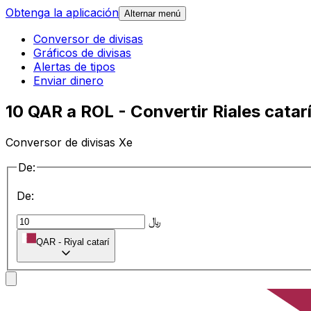
Obtenga la aplicación
Alternar menú
Conversor de divisas
Gráficos de divisas
Alertas de tipos
Enviar dinero
10 QAR a ROL - Convertir Riales cata
Conversor de divisas Xe
De:
De:
﷼
QAR
-
Riyal catarí
a