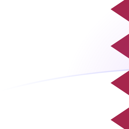
tipos de cambio de QAR a ROL hoy
Convierte Riyal catarí a Leu rumano
Rate information of QAR/ROL
currency pair
Riyal catarí
QAR
Leu rumano
ROL
1
QAR
12.525,9
ROL
5
QAR
62.629,3
ROL
10
QAR
125.259
ROL
25
QAR
313.146
ROL
50
QAR
626.293
ROL
100
QAR
1.252.590
ROL
500
QAR
6.262.930
ROL
1000
QAR
12.525.900
ROL
5000
QAR
62.629.300
ROL