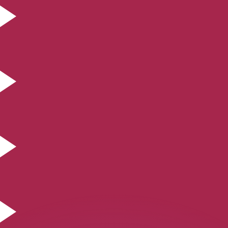
 tasas de los competidores.
r. Esto solo tiene fines informativos. No recibirás esta t