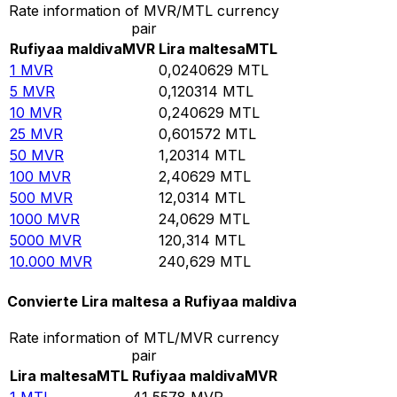
Rate information of MVR/MTL currency
pair
Rufiyaa maldiva
MVR
Lira maltesa
MTL
1
MVR
0,0240629
MTL
5
MVR
0,120314
MTL
10
MVR
0,240629
MTL
25
MVR
0,601572
MTL
50
MVR
1,20314
MTL
100
MVR
2,40629
MTL
500
MVR
12,0314
MTL
1000
MVR
24,0629
MTL
5000
MVR
120,314
MTL
10.000
MVR
240,629
MTL
Convierte Lira maltesa a Rufiyaa maldiva
Rate information of MTL/MVR currency
pair
Lira maltesa
MTL
Rufiyaa maldiva
MVR
1
MTL
41,5578
MVR