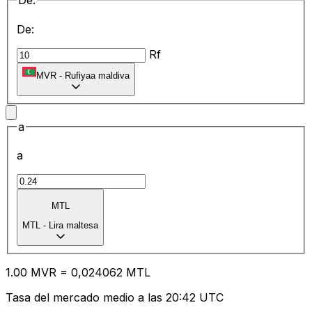
De:
De:
Rf
MVR
-
Rufiyaa maldiva
a
a
MTL
MTL
-
Lira maltesa
1.00
MVR
=
0,
024062
MTL
Tasa del mercado medio a las 20:42 UTC