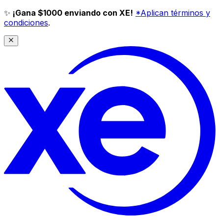
✨
¡Gana $1000 enviando con XE!
*Aplican términos y
condiciones
.