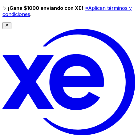
✨
¡Gana $1000 enviando con XE!
*Aplican términos y
condiciones
.