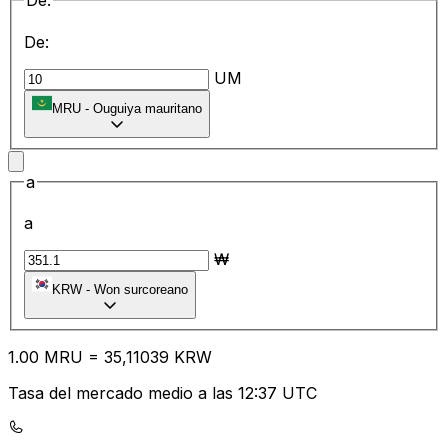
De:
De:
UM
MRU
-
Ouguiya mauritano
a
a
₩
KRW
-
Won surcoreano
1.00
MRU
=
35
,11039
KRW
Tasa del mercado medio a las 12:37 UTC