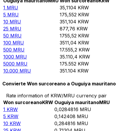
Ouguiya mauritano
MRU
Won surcoreano
KRW
1
MRU
35,1104
KRW
5
MRU
175,552
KRW
10
MRU
351,104
KRW
25
MRU
877,76
KRW
50
MRU
1755,52
KRW
100
MRU
3511,04
KRW
500
MRU
17.555,2
KRW
1000
MRU
35.110,4
KRW
5000
MRU
175.552
KRW
10.000
MRU
351.104
KRW
Convierte Won surcoreano a Ouguiya mauritano
Rate information of KRW/MRU currency pair
Won surcoreano
KRW
Ouguiya mauritano
MRU
1
KRW
0,0284816
MRU
5
KRW
0,142408
MRU
10
KRW
0,284816
MRU
25
KRW
0,71204
MRU