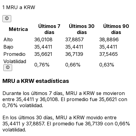
1 MRU a KRW
Últimos 7
Últimos 30
Últimos 90
Métrica
días
días
días
Alto
36,0108
37,8857
38,8896
Bajo
35,4411
35,4411
35,4411
Promedio
35,6621
36,7139
37,5465
Volatilidad
0,76%
0,66%
0,63%
MRU a KRW estadísticas
Durante los últimos 7 días, MRU a KRW se movieron
entre 35,4411 y 36,0108. El promedio fue 35,6621 con
0,76% volatilidad.
En los últimos 30 días, MRU a KRW movido entre
35,4411 y 37,8857. El promedio fue 36,7139 con 0,66%
volatilidad.