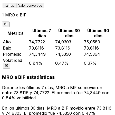
Tarifas
Valor convertido
1 MRO a BIF
Últimos 7
Últimos 30
Últimos 90
Métrica
días
días
días
Alto
74,7722
74,9303
75,0589
Bajo
73,8116
73,8116
73,8116
Promedio
74,3449
74,5350
74,5364
Volatilidad
0,84%
0,47%
0,37%
MRO a BIF estadísticas
Durante los últimos 7 días, MRO a BIF se movieron
entre 73,8116 y 74,7722. El promedio fue 74,3449 con
0,84% volatilidad.
En los últimos 30 días, MRO a BIF movido entre 73,8116
y 74,9303. El promedio fue 74,5350 con 0,47%