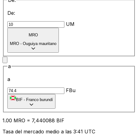
De:
De:
UM
MRO
MRO
-
Ouguiya mauritano
a
a
FBu
BIF
-
Franco burundí
1.00
MRO
=
7,
440088
BIF
Tasa del mercado medio a las 3:41 UTC