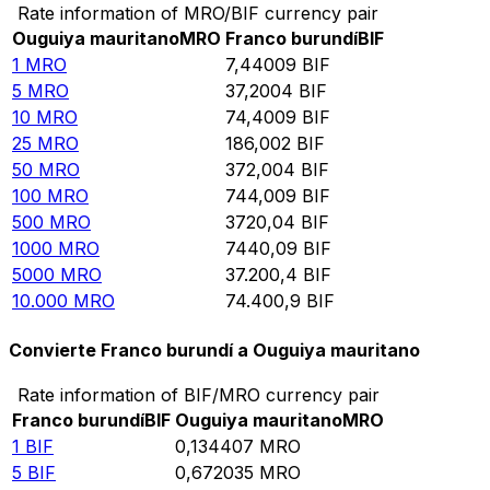
Rate information of MRO/BIF currency pair
Ouguiya mauritano
MRO
Franco burundí
BIF
1
MRO
7,44009
BIF
5
MRO
37,2004
BIF
10
MRO
74,4009
BIF
25
MRO
186,002
BIF
50
MRO
372,004
BIF
100
MRO
744,009
BIF
500
MRO
3720,04
BIF
1000
MRO
7440,09
BIF
5000
MRO
37.200,4
BIF
10.000
MRO
74.400,9
BIF
Convierte Franco burundí a Ouguiya mauritano
Rate information of BIF/MRO currency pair
Franco burundí
BIF
Ouguiya mauritano
MRO
1
BIF
0,134407
MRO
5
BIF
0,672035
MRO