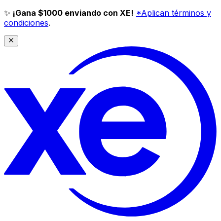
✨
¡Gana $1000 enviando con XE!
*Aplican términos y
condiciones
.