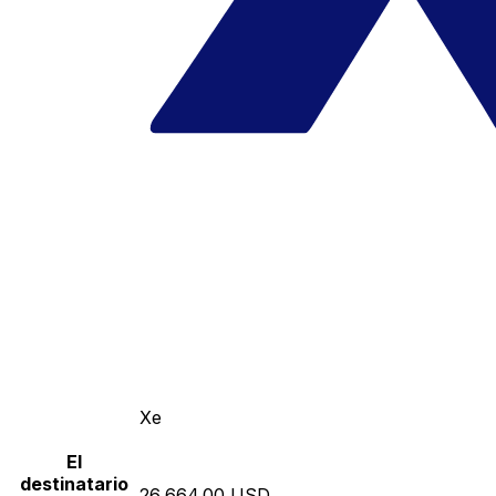
Xe
El
destinatario
26,664.00 USD