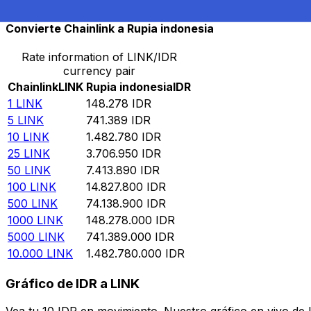
Convierte Chainlink a Rupia indonesia
Rate information of LINK/IDR
currency pair
Chainlink
LINK
Rupia indonesia
IDR
1
LINK
148.278
IDR
5
LINK
741.389
IDR
10
LINK
1.482.780
IDR
25
LINK
3.706.950
IDR
50
LINK
7.413.890
IDR
100
LINK
14.827.800
IDR
500
LINK
74.138.900
IDR
1000
LINK
148.278.000
IDR
5000
LINK
741.389.000
IDR
10.000
LINK
1.482.780.000
IDR
Gráfico de IDR a LINK