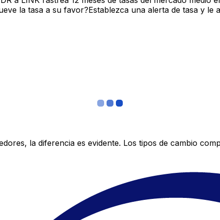
 IDR a LINK rastrea 12 meses de tasas del mercado medio e
ve la tasa a su favor?Establezca una alerta de tasa y le 
res, la diferencia es evidente. Los tipos de cambio compe