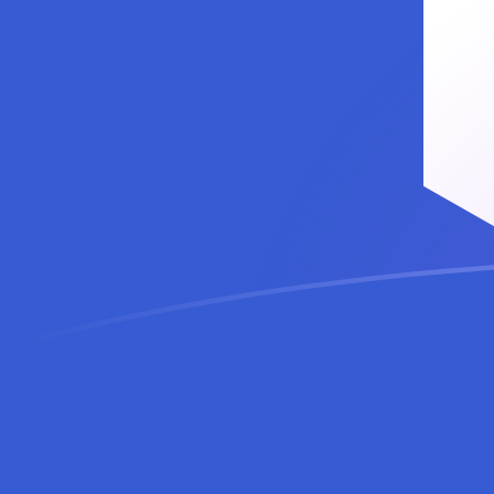
tipos de cambio de IDR a LINK hoy
Convierte Rupia indonesia a Chainlink
Rate information of IDR/LINK currency
pair
Rupia indonesia
IDR
Chainlink
LINK
1
IDR
0,0000067441
LINK
5
IDR
0,0000337205
LINK
10
IDR
0,000067441
LINK
25
IDR
0,000168602
LINK
50
IDR
0,000337205
LINK
100
IDR
0,00067441
LINK
500
IDR
0,00337205
LINK
1000
IDR
0,0067441
LINK
5000
IDR
0,0337205
LINK
10.000
IDR
0,067441
LINK