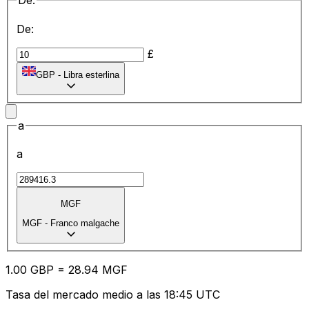
De:
De:
£
GBP
-
Libra esterlina
a
a
MGF
MGF
-
Franco malgache
1.00
GBP
=
28.94
MGF
Tasa del mercado medio a las 18:45 UTC