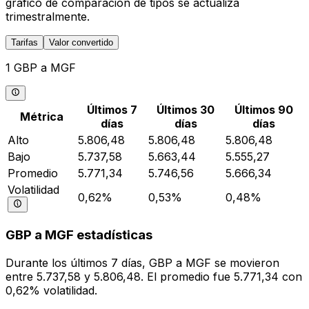
gráfico de comparación de tipos se actualiza
trimestralmente.
Tarifas
Valor convertido
1 GBP a MGF
Últimos 7
Últimos 30
Últimos 90
Métrica
días
días
días
Alto
5.806,48
5.806,48
5.806,48
Bajo
5.737,58
5.663,44
5.555,27
Promedio
5.771,34
5.746,56
5.666,34
Volatilidad
0,62%
0,53%
0,48%
GBP a MGF estadísticas
Durante los últimos 7 días, GBP a MGF se movieron
entre 5.737,58 y 5.806,48. El promedio fue 5.771,34 con
0,62% volatilidad.