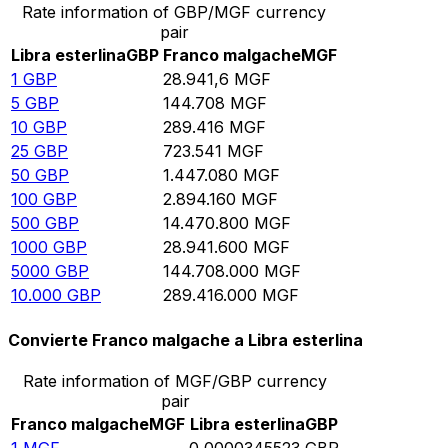
Rate information of GBP/MGF currency
pair
Libra esterlina
GBP
Franco malgache
MGF
1
GBP
28.941,6
MGF
5
GBP
144.708
MGF
10
GBP
289.416
MGF
25
GBP
723.541
MGF
50
GBP
1.447.080
MGF
100
GBP
2.894.160
MGF
500
GBP
14.470.800
MGF
1000
GBP
28.941.600
MGF
5000
GBP
144.708.000
MGF
10.000
GBP
289.416.000
MGF
Convierte Franco malgache a Libra esterlina
Rate information of MGF/GBP currency
pair
Franco malgache
MGF
Libra esterlina
GBP
1
MGF
0,0000345523
GBP