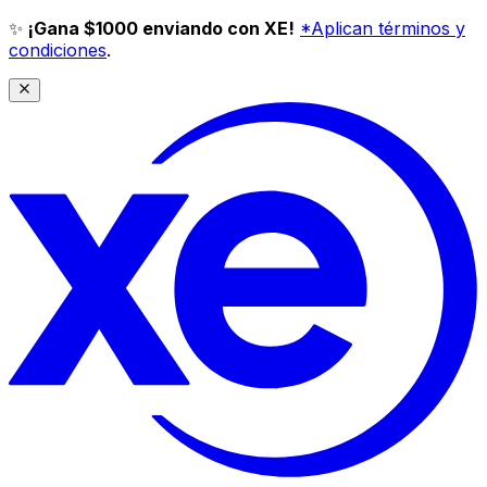
✨
¡Gana $1000 enviando con XE!
*Aplican términos y
condiciones
.