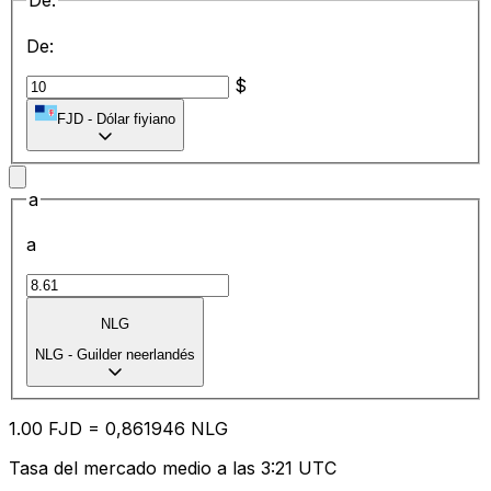
De:
De:
$
FJD
-
Dólar fiyiano
a
a
NLG
NLG
-
Guilder neerlandés
1.00
FJD
=
0,
861946
NLG
Tasa del mercado medio a las 3:21 UTC