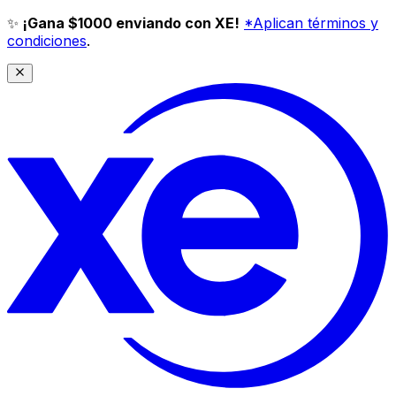
✨
¡Gana $1000 enviando con XE!
*Aplican términos y
condiciones
.