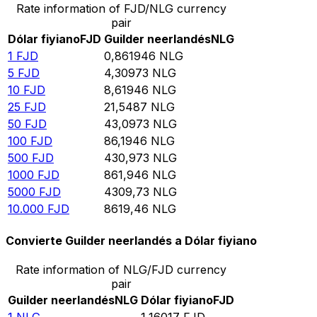
Rate information of FJD/NLG currency
pair
Dólar fiyiano
FJD
Guilder neerlandés
NLG
1
FJD
0,861946
NLG
5
FJD
4,30973
NLG
10
FJD
8,61946
NLG
25
FJD
21,5487
NLG
50
FJD
43,0973
NLG
100
FJD
86,1946
NLG
500
FJD
430,973
NLG
1000
FJD
861,946
NLG
5000
FJD
4309,73
NLG
10.000
FJD
8619,46
NLG
Convierte Guilder neerlandés a Dólar fiyiano
Rate information of NLG/FJD currency
pair
Guilder neerlandés
NLG
Dólar fiyiano
FJD
1
NLG
1,16017
FJD