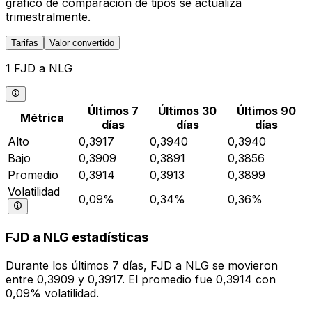
gráfico de comparación de tipos se actualiza
trimestralmente.
Tarifas
Valor convertido
1 FJD a NLG
Últimos 7
Últimos 30
Últimos 90
Métrica
días
días
días
Alto
0,3917
0,3940
0,3940
Bajo
0,3909
0,3891
0,3856
Promedio
0,3914
0,3913
0,3899
Volatilidad
0,09%
0,34%
0,36%
FJD a NLG estadísticas
Durante los últimos 7 días, FJD a NLG se movieron
entre 0,3909 y 0,3917. El promedio fue 0,3914 con
0,09% volatilidad.