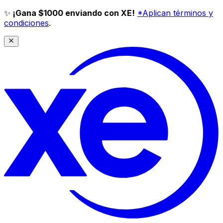
✨
¡Gana $1000 enviando con XE!
*Aplican términos y
condiciones
.