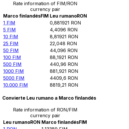
Rate information of FIM/RON
currency pair
Marco finlandés
FIM
Leu rumano
RON
1
FIM
0,881921
RON
5
FIM
4,4096
RON
10
FIM
8,81921
RON
25
FIM
22,048
RON
50
FIM
44,096
RON
100
FIM
88,1921
RON
500
FIM
440,96
RON
1000
FIM
881,921
RON
5000
FIM
4409,6
RON
10.000
FIM
8819,21
RON
Convierte Leu rumano a Marco finlandés
Rate information of RON/FIM
currency pair
Leu rumano
RON
Marco finlandés
FIM
1
RON
1,13389
FIM