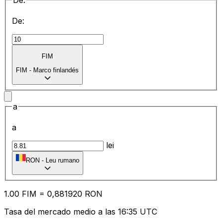
De:
De:
FIM
FIM
-
Marco finlandés
a
a
lei
RON
-
Leu rumano
1.00
FIM
=
0,
881920
RON
Tasa del mercado medio a las 16:35 UTC