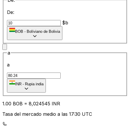
De:
De:
$b
BOB
-
Bolíviano de Bolivia
a
a
₹
INR
-
Rupia india
1.00
BOB
=
8,
024545
INR
Tasa del mercado medio a las 17:30 UTC