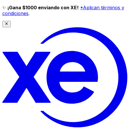
✨
¡Gana $1000 enviando con XE!
*Aplican términos y
condiciones
.