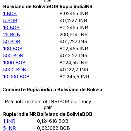
Bolíviano de Bolivia
BOB
Rupia india
INR
1
BOB
8,02455
INR
5
BOB
40,1227
INR
10
BOB
80,2455
INR
25
BOB
200,614
INR
50
BOB
401,227
INR
100
BOB
802,455
INR
500
BOB
4012,27
INR
1000
BOB
8024,55
INR
5000
BOB
40.122,7
INR
10.000
BOB
80.245,5
INR
Convierte Rupia india a Bolíviano de Bolivia
Rate information of INR/BOB currency
pair
Rupia india
INR
Bolíviano de Bolivia
BOB
1
INR
0,124618
BOB
5
INR
0,623088
BOB