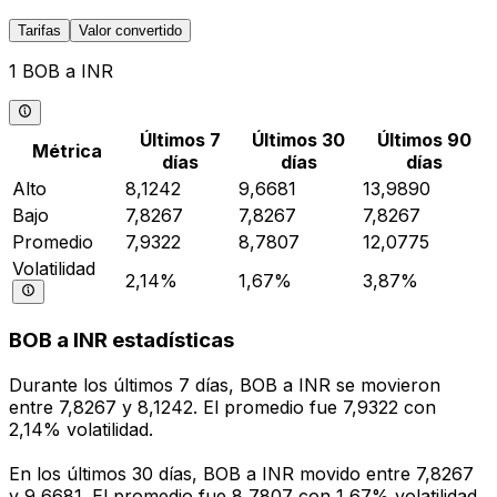
Tarifas
Valor convertido
1 BOB a INR
Últimos 7
Últimos 30
Últimos 90
Métrica
días
días
días
Alto
8,1242
9,6681
13,9890
Bajo
7,8267
7,8267
7,8267
Promedio
7,9322
8,7807
12,0775
Volatilidad
2,14%
1,67%
3,87%
BOB a INR estadísticas
Durante los últimos 7 días, BOB a INR se movieron
entre 7,8267 y 8,1242. El promedio fue 7,9322 con
2,14% volatilidad.
En los últimos 30 días, BOB a INR movido entre 7,8267
y 9,6681. El promedio fue 8,7807 con 1,67% volatilidad.