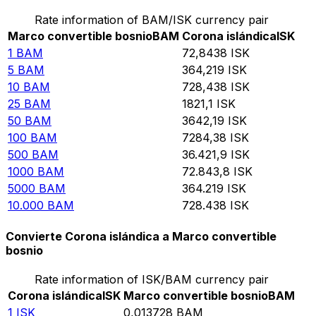
Rate information of BAM/ISK currency pair
Marco convertible bosnio
BAM
Corona islándica
ISK
1
BAM
72,8438
ISK
5
BAM
364,219
ISK
10
BAM
728,438
ISK
25
BAM
1821,1
ISK
50
BAM
3642,19
ISK
100
BAM
7284,38
ISK
500
BAM
36.421,9
ISK
1000
BAM
72.843,8
ISK
5000
BAM
364.219
ISK
10.000
BAM
728.438
ISK
Convierte Corona islándica a Marco convertible
bosnio
Rate information of ISK/BAM currency pair
Corona islándica
ISK
Marco convertible bosnio
BAM
1
ISK
0,013728
BAM