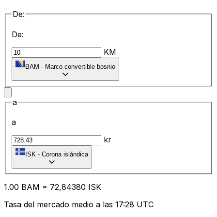
De:
De:
KM
BAM
-
Marco convertible bosnio
a
a
kr
ISK
-
Corona islándica
1.00
BAM
=
72
,84380
ISK
Tasa del mercado medio a las 17:28 UTC