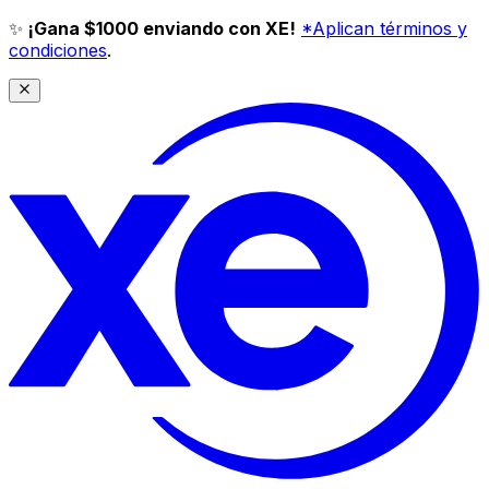
✨
¡Gana $1000 enviando con XE!
*Aplican términos y
condiciones
.