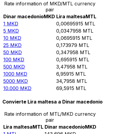
Rate information of MKD/MTL currency
pair
Dinar macedonio
MKD
Lira maltesa
MTL
1
MKD
0,00695915
MTL
5
MKD
0,0347958
MTL
10
MKD
0,0695915
MTL
25
MKD
0,173979
MTL
50
MKD
0,347958
MTL
100
MKD
0,695915
MTL
500
MKD
3,47958
MTL
1000
MKD
6,95915
MTL
5000
MKD
34,7958
MTL
10.000
MKD
69,5915
MTL
Convierte Lira maltesa a Dinar macedonio
Rate information of MTL/MKD currency
pair
Lira maltesa
MTL
Dinar macedonio
MKD
1
MTL
143,696
MKD