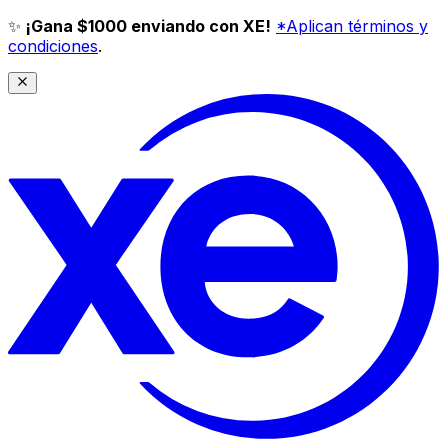
✨
¡Gana $1000 enviando con XE!
*Aplican términos y
condiciones
.