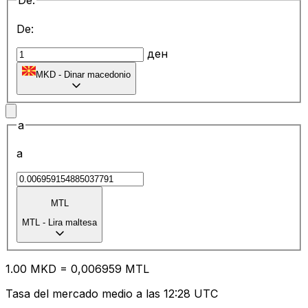
De:
De:
ден
MKD
-
Dinar macedonio
a
a
MTL
MTL
-
Lira maltesa
1.00
MKD
=
0,
006959
MTL
Tasa del mercado medio a las 12:28 UTC