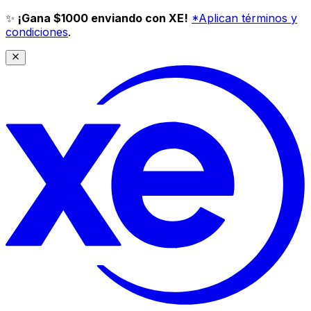
✨
¡Gana $1000 enviando con XE!
*Aplican términos y
condiciones
.