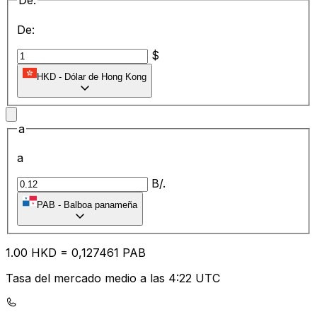
De:
De:
$
HKD
-
Dólar de Hong Kong
a
a
B/.
PAB
-
Balboa panameña
1.00
HKD
=
0,
127461
PAB
Tasa del mercado medio a las 4:22 UTC