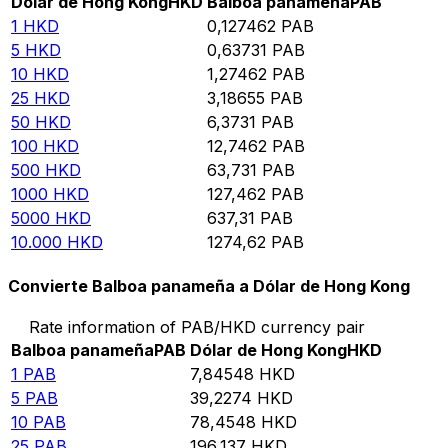
Dólar de Hong Kong
HKD
Balboa panameña
PAB
1
HKD
0,127462
PAB
5
HKD
0,63731
PAB
10
HKD
1,27462
PAB
25
HKD
3,18655
PAB
50
HKD
6,3731
PAB
100
HKD
12,7462
PAB
500
HKD
63,731
PAB
1000
HKD
127,462
PAB
5000
HKD
637,31
PAB
10.000
HKD
1274,62
PAB
Convierte Balboa panameña a Dólar de Hong Kong
Rate information of PAB/HKD currency pair
Balboa panameña
PAB
Dólar de Hong Kong
HKD
1
PAB
7,84548
HKD
5
PAB
39,2274
HKD
10
PAB
78,4548
HKD
25
PAB
196,137
HKD