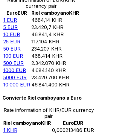
currency pair
Euro
EUR
Riel camboyano
KHR
1
EUR
4684,14
KHR
5
EUR
23.420,7
KHR
10
EUR
46.841,4
KHR
25
EUR
117.104
KHR
50
EUR
234.207
KHR
100
EUR
468.414
KHR
500
EUR
2.342.070
KHR
1000
EUR
4.684.140
KHR
5000
EUR
23.420.700
KHR
10.000
EUR
46.841.400
KHR
Convierte Riel camboyano a Euro
Rate information of KHR/EUR currency
pair
Riel camboyano
KHR
Euro
EUR
1
KHR
0,000213486
EUR