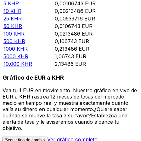
5
KHR
0,00106743
EUR
10
KHR
0,00213486
EUR
25
KHR
0,00533716
EUR
50
KHR
0,0106743
EUR
100
KHR
0,0213486
EUR
500
KHR
0,106743
EUR
1000
KHR
0,213486
EUR
5000
KHR
1,06743
EUR
10.000
KHR
2,13486
EUR
Gráfico de EUR a KHR
Vea tu 1 EUR en movimiento. Nuestro gráfico en vivo de
EUR a KHR rastrea 12 meses de tasas del mercado
medio en tiempo real y muestra exactamente cuánto
valía su dinero en cualquier momento.¿Quiere saber
cuándo se mueve la tasa a su favor?Establezca una
alerta de tasa y le avisaremos cuando alcance tu
objetivo.
Ver gráfico completo
Seguir tipo de cambio