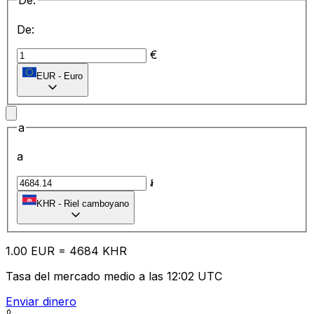
De:
De:
€
EUR
-
Euro
a
a
៛
KHR
-
Riel camboyano
1.00
EUR
=
46
84
KHR
Tasa del mercado medio a las 12:02 UTC
Enviar dinero