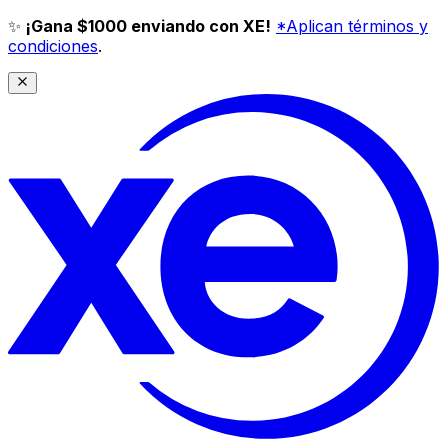
✨
¡Gana $1000 enviando con XE!
*Aplican términos y
condiciones
.