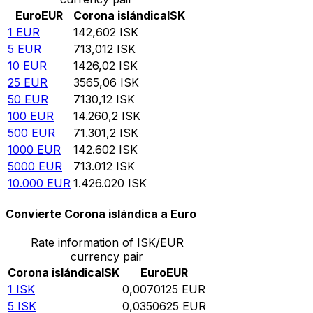
Euro
EUR
Corona islándica
ISK
1
EUR
142,602
ISK
5
EUR
713,012
ISK
10
EUR
1426,02
ISK
25
EUR
3565,06
ISK
50
EUR
7130,12
ISK
100
EUR
14.260,2
ISK
500
EUR
71.301,2
ISK
1000
EUR
142.602
ISK
5000
EUR
713.012
ISK
10.000
EUR
1.426.020
ISK
Convierte Corona islándica a Euro
Rate information of ISK/EUR
currency pair
Corona islándica
ISK
Euro
EUR
1
ISK
0,0070125
EUR
5
ISK
0,0350625
EUR