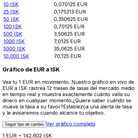
10
ISK
0,070125
EUR
25
ISK
0,175313
EUR
50
ISK
0,350625
EUR
100
ISK
0,70125
EUR
500
ISK
3,50625
EUR
1000
ISK
7,0125
EUR
5000
ISK
35,0625
EUR
10.000
ISK
70,125
EUR
Gráfico de EUR a ISK
Vea tu 1 EUR en movimiento. Nuestro gráfico en vivo de
EUR a ISK rastrea 12 meses de tasas del mercado medio
en tiempo real y muestra exactamente cuánto valía su
dinero en cualquier momento.¿Quiere saber cuándo se
mueve la tasa a su favor?Establezca una alerta de tasa
y le avisaremos cuando alcance tu objetivo.
Ver gráfico completo
Seguir tipo de cambio
1 EUR = 142,602 ISK