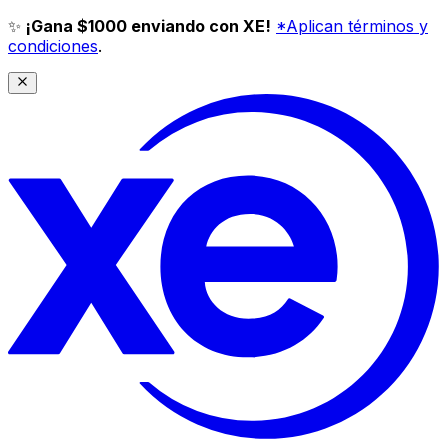
✨
¡Gana $1000 enviando con XE!
*Aplican términos y
condiciones
.