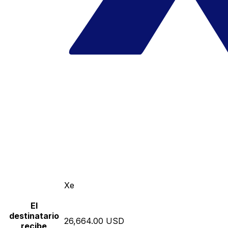
Xe
El
destinatario
26,664.00 USD
recibe