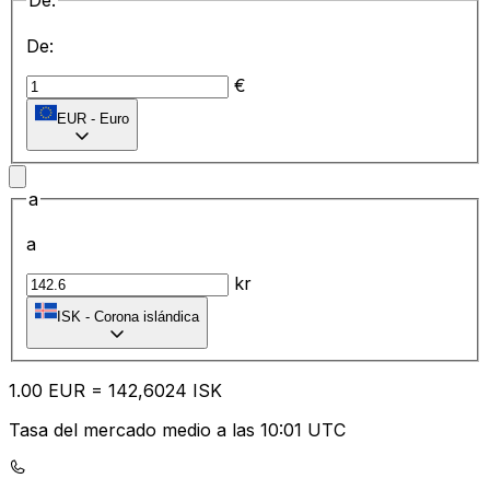
De:
De:
€
EUR
-
Euro
a
a
kr
ISK
-
Corona islándica
1.00
EUR
=
14
2,6024
ISK
Tasa del mercado medio a las 10:01 UTC