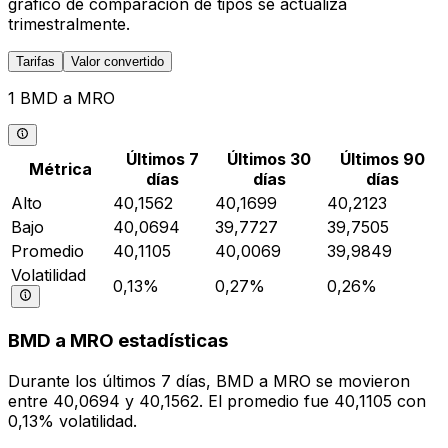
gráfico de comparación de tipos se actualiza
trimestralmente.
Tarifas
Valor convertido
1 BMD a MRO
Últimos 7
Últimos 30
Últimos 90
Métrica
días
días
días
Alto
40,1562
40,1699
40,2123
Bajo
40,0694
39,7727
39,7505
Promedio
40,1105
40,0069
39,9849
Volatilidad
0,13%
0,27%
0,26%
BMD a MRO estadísticas
Durante los últimos 7 días, BMD a MRO se movieron
entre 40,0694 y 40,1562. El promedio fue 40,1105 con
0,13% volatilidad.