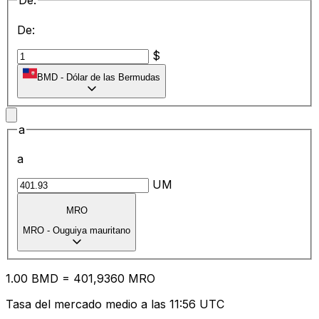
De:
De:
$
BMD
-
Dólar de las Bermudas
a
a
UM
MRO
MRO
-
Ouguiya mauritano
1.00
BMD
=
40
1,9360
MRO
Tasa del mercado medio a las 11:56 UTC