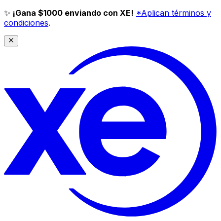
✨
¡Gana $1000 enviando con XE!
*Aplican términos y
condiciones
.