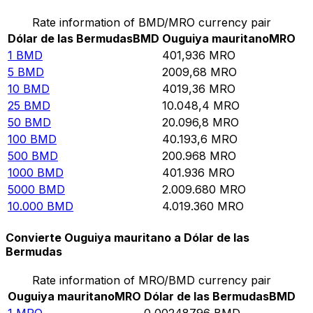
Rate information of BMD/MRO currency pair
Dólar de las Bermudas
BMD
Ouguiya mauritano
MRO
1
BMD
401,936
MRO
5
BMD
2009,68
MRO
10
BMD
4019,36
MRO
25
BMD
10.048,4
MRO
50
BMD
20.096,8
MRO
100
BMD
40.193,6
MRO
500
BMD
200.968
MRO
1000
BMD
401.936
MRO
5000
BMD
2.009.680
MRO
10.000
BMD
4.019.360
MRO
Convierte Ouguiya mauritano a Dólar de las
Bermudas
Rate information of MRO/BMD currency pair
Ouguiya mauritano
MRO
Dólar de las Bermudas
BMD
1
MRO
0,00248796
BMD