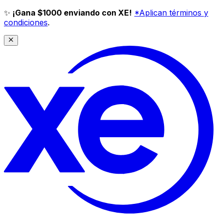
✨
¡Gana $1000 enviando con XE!
*Aplican términos y
condiciones
.