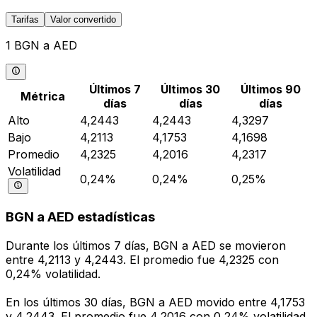
Tarifas
Valor convertido
1 BGN a AED
Últimos 7
Últimos 30
Últimos 90
Métrica
días
días
días
Alto
4,2443
4,2443
4,3297
Bajo
4,2113
4,1753
4,1698
Promedio
4,2325
4,2016
4,2317
Volatilidad
0,24%
0,24%
0,25%
BGN a AED estadísticas
Durante los últimos 7 días, BGN a AED se movieron
entre 4,2113 y 4,2443. El promedio fue 4,2325 con
0,24% volatilidad.
En los últimos 30 días, BGN a AED movido entre 4,1753
y 4,2443. El promedio fue 4,2016 con 0,24% volatilidad.