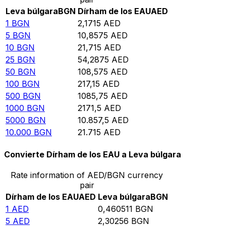
Leva búlgara
BGN
Dírham de los EAU
AED
1
BGN
2,1715
AED
5
BGN
10,8575
AED
10
BGN
21,715
AED
25
BGN
54,2875
AED
50
BGN
108,575
AED
100
BGN
217,15
AED
500
BGN
1085,75
AED
1000
BGN
2171,5
AED
5000
BGN
10.857,5
AED
10.000
BGN
21.715
AED
Convierte Dírham de los EAU a Leva búlgara
Rate information of AED/BGN currency
pair
Dírham de los EAU
AED
Leva búlgara
BGN
1
AED
0,460511
BGN
5
AED
2,30256
BGN