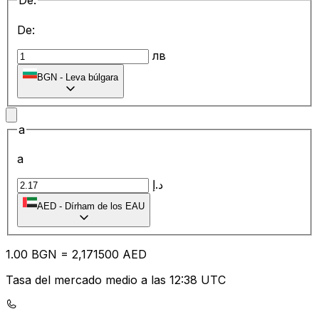
De:
De:
лв
BGN
-
Leva búlgara
a
a
د.إ
AED
-
Dírham de los EAU
1.00
BGN
=
2,
171500
AED
Tasa del mercado medio a las 12:38 UTC