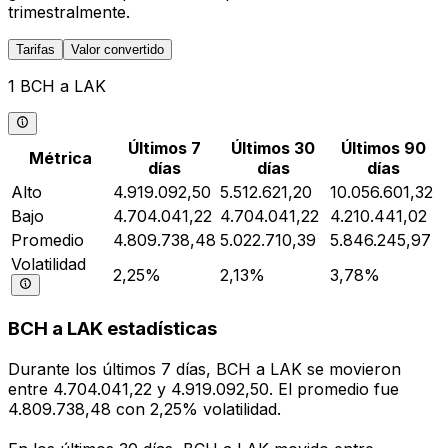
trimestralmente.
Tarifas
Valor convertido
1 BCH a LAK
Últimos 7
Últimos 30
Últimos 90
Métrica
días
días
días
Alto
4.919.092,50
5.512.621,20
10.056.601,32
Bajo
4.704.041,22
4.704.041,22
4.210.441,02
Promedio
4.809.738,48
5.022.710,39
5.846.245,97
Volatilidad
2,25%
2,13%
3,78%
BCH a LAK estadísticas
Durante los últimos 7 días, BCH a LAK se movieron
entre 4.704.041,22 y 4.919.092,50. El promedio fue
4.809.738,48 con 2,25% volatilidad.