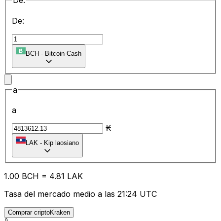
De:
De:
BCH
-
Bitcoin Cash
a
a
₭
LAK
-
Kip laosiano
1.00
BCH
=
4.81
LAK
Tasa del mercado medio a las 21:24 UTC
Comprar criptoKraken