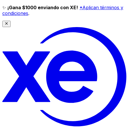
✨
¡Gana $1000 enviando con XE!
*Aplican términos y
condiciones
.