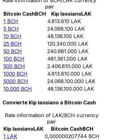
Rate information of BCH/LAK currency
pair
Bitcoin Cash
BCH
Kip laosiano
LAK
1
BCH
4.813.610
LAK
5
BCH
24.068.100
LAK
10
BCH
48.136.100
LAK
25
BCH
120.340.000
LAK
50
BCH
240.681.000
LAK
100
BCH
481.361.000
LAK
500
BCH
2.406.810.000
LAK
1000
BCH
4.813.610.000
LAK
5000
BCH
24.068.100.000
LAK
10.000
BCH
48.136.100.000
LAK
Convierte Kip laosiano a Bitcoin Cash
Rate information of LAK/BCH currency
pair
Kip laosiano
LAK
Bitcoin Cash
BCH
1
LAK
0,000000207744
BCH