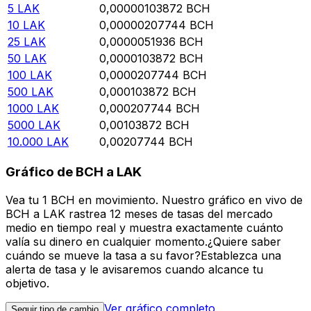
5
LAK
0,00000103872
BCH
10
LAK
0,00000207744
BCH
25
LAK
0,0000051936
BCH
50
LAK
0,0000103872
BCH
100
LAK
0,0000207744
BCH
500
LAK
0,000103872
BCH
1000
LAK
0,000207744
BCH
5000
LAK
0,00103872
BCH
10.000
LAK
0,00207744
BCH
Gráfico de BCH a LAK
Vea tu 1 BCH en movimiento. Nuestro gráfico en vivo de
BCH a LAK rastrea 12 meses de tasas del mercado
medio en tiempo real y muestra exactamente cuánto
valía su dinero en cualquier momento.¿Quiere saber
cuándo se mueve la tasa a su favor?Establezca una
alerta de tasa y le avisaremos cuando alcance tu
objetivo.
Ver gráfico completo
Seguir tipo de cambio