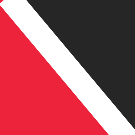
a
TT$
TTD
-
Dólar de Trinidad
1.00
BAM
=
3,
996071
TTD
Tasa del mercado medio a las 9:13 UTC
Habla con un experto en divisas hoy.
Podemos superar las
Programar una llamada
Usamos la tasa del mercado medio para nuestro converso
¿Sabías que puedes enviar dinero al extranjero con Xe?
Regístrate hoy mismo