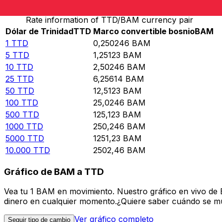
Rate information of TTD/BAM currency pair
Dólar de Trinidad
TTD
Marco convertible bosnio
BAM
1
TTD
0,250246
BAM
5
TTD
1,25123
BAM
10
TTD
2,50246
BAM
25
TTD
6,25614
BAM
50
TTD
12,5123
BAM
100
TTD
25,0246
BAM
500
TTD
125,123
BAM
1000
TTD
250,246
BAM
5000
TTD
1251,23
BAM
10.000
TTD
2502,46
BAM
Gráfico de BAM a TTD
Vea tu 1 BAM en movimiento. Nuestro gráfico en vivo de
dinero en cualquier momento.¿Quiere saber cuándo se mue
Ver gráfico completo
Seguir tipo de cambio