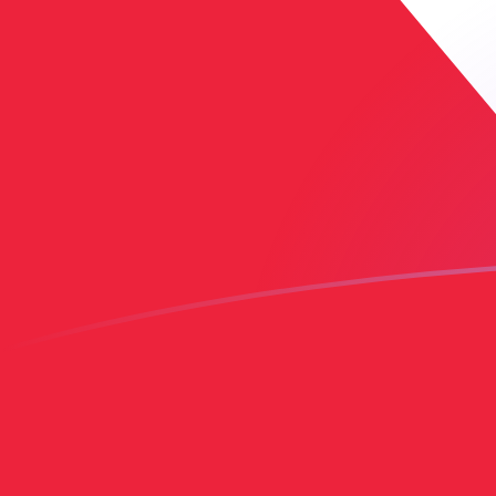
tipos de cambio de BAM a TTD hoy
Convierte Marco convertible bosnio a Dólar de Trinida
Rate information of BAM/TTD currency pair
Marco convertible bosnio
BAM
Dólar de Trinidad
TTD
1
BAM
3,99607
TTD
5
BAM
19,9804
TTD
10
BAM
39,9607
TTD
25
BAM
99,9018
TTD
50
BAM
199,804
TTD
100
BAM
399,607
TTD
500
BAM
1998,04
TTD
1000
BAM
3996,07
TTD
5000
BAM
19.980,4
TTD
10.000
BAM
39.960,7
TTD
Convierte Dólar de Trinidad a Marco convertible bosni