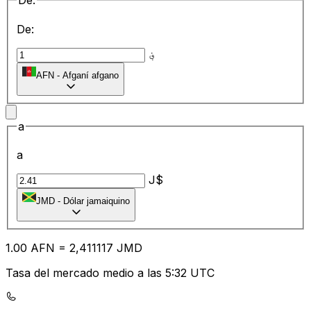
De:
De:
؋
AFN
-
Afganí afgano
a
a
J$
JMD
-
Dólar jamaiquino
1.00
AFN
=
2,
411117
JMD
Tasa del mercado medio a las 5:32 UTC