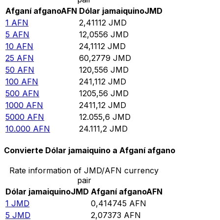
Afganí afgano
AFN
Dólar jamaiquino
JMD
1
AFN
2,41112
JMD
5
AFN
12,0556
JMD
10
AFN
24,1112
JMD
25
AFN
60,2779
JMD
50
AFN
120,556
JMD
100
AFN
241,112
JMD
500
AFN
1205,56
JMD
1000
AFN
2411,12
JMD
5000
AFN
12.055,6
JMD
10.000
AFN
24.111,2
JMD
Convierte Dólar jamaiquino a Afganí afgano
Rate information of JMD/AFN currency
pair
Dólar jamaiquino
JMD
Afganí afgano
AFN
1
JMD
0,414745
AFN
5
JMD
2,07373
AFN