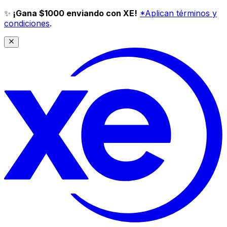
✨
¡Gana $1000 enviando con XE!
*Aplican términos y
condiciones
.