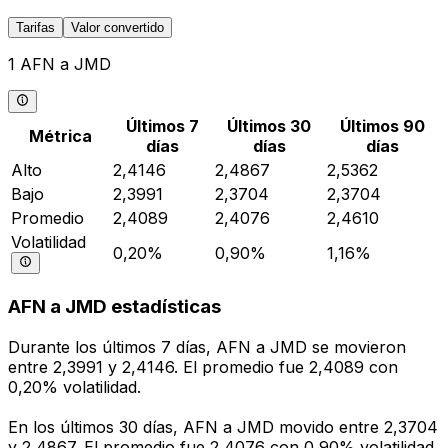
Tarifas
Valor convertido
1 AFN a JMD
Últimos 7
Últimos 30
Últimos 90
Métrica
días
días
días
Alto
2,4146
2,4867
2,5362
Bajo
2,3991
2,3704
2,3704
Promedio
2,4089
2,4076
2,4610
Volatilidad
0,20%
0,90%
1,16%
AFN a JMD estadísticas
Durante los últimos 7 días, AFN a JMD se movieron
entre 2,3991 y 2,4146. El promedio fue 2,4089 con
0,20% volatilidad.
En los últimos 30 días, AFN a JMD movido entre 2,3704
y 2,4867. El promedio fue 2,4076 con 0,90% volatilidad.