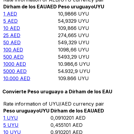
Dírham de los EAU
AED
Peso uruguayo
UYU
1
AED
10,9866
UYU
5
AED
54,9329
UYU
10
AED
109,866
UYU
25
AED
274,665
UYU
50
AED
549,329
UYU
100
AED
1098,66
UYU
500
AED
5493,29
UYU
1000
AED
10.986,6
UYU
5000
AED
54.932,9
UYU
10.000
AED
109.866
UYU
Convierte Peso uruguayo a Dírham de los EAU
Rate information of UYU/AED currency pair
Peso uruguayo
UYU
Dírham de los EAU
AED
1
UYU
0,0910201
AED
5
UYU
0,455101
AED
10
UYU
0,910201
AED