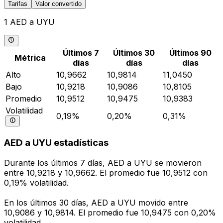
Tarifas
Valor convertido
1 AED a UYU
Últimos 7
Últimos 30
Últimos 90
Métrica
días
días
días
Alto
10,9662
10,9814
11,0450
Bajo
10,9218
10,9086
10,8105
Promedio
10,9512
10,9475
10,9383
Volatilidad
0,19%
0,20%
0,31%
AED a UYU estadísticas
Durante los últimos 7 días, AED a UYU se movieron
entre 10,9218 y 10,9662. El promedio fue 10,9512 con
0,19% volatilidad.
En los últimos 30 días, AED a UYU movido entre
10,9086 y 10,9814. El promedio fue 10,9475 con 0,20%
volatilidad.