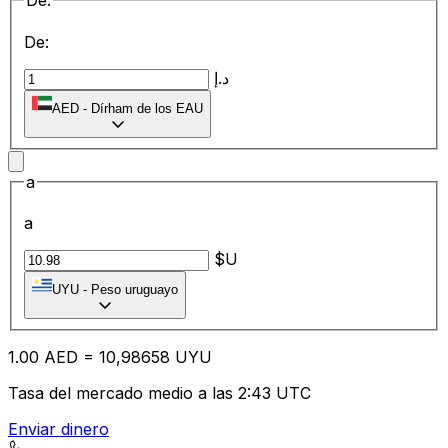
De:
De:
د.إ
AED
-
Dírham de los EAU
a
a
$U
UYU
-
Peso uruguayo
1.00
AED
=
10
,98658
UYU
Tasa del mercado medio a las 2:43 UTC
Enviar dinero