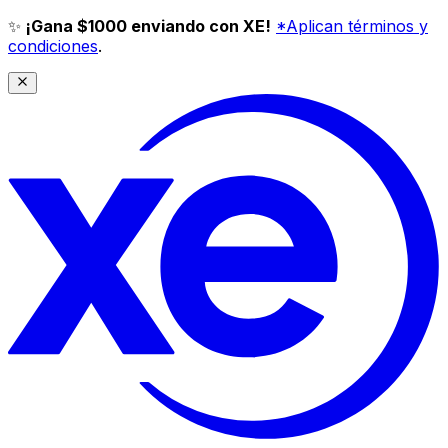
✨
¡Gana $1000 enviando con XE!
*Aplican términos y
condiciones
.