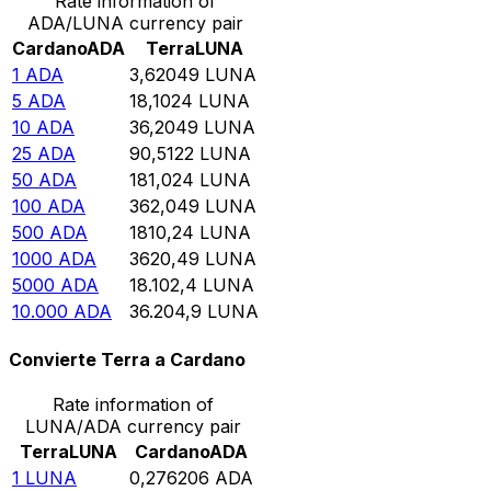
Rate information of
ADA/LUNA currency pair
Cardano
ADA
Terra
LUNA
1
ADA
3,62049
LUNA
5
ADA
18,1024
LUNA
10
ADA
36,2049
LUNA
25
ADA
90,5122
LUNA
50
ADA
181,024
LUNA
100
ADA
362,049
LUNA
500
ADA
1810,24
LUNA
1000
ADA
3620,49
LUNA
5000
ADA
18.102,4
LUNA
10.000
ADA
36.204,9
LUNA
Convierte Terra a Cardano
Rate information of
LUNA/ADA currency pair
Terra
LUNA
Cardano
ADA
1
LUNA
0,276206
ADA