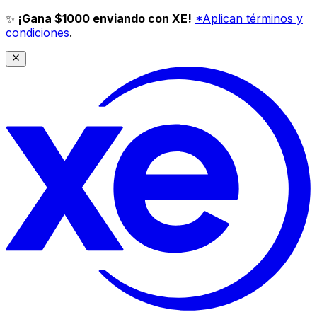
✨
¡Gana $1000 enviando con XE!
*Aplican términos y
condiciones
.