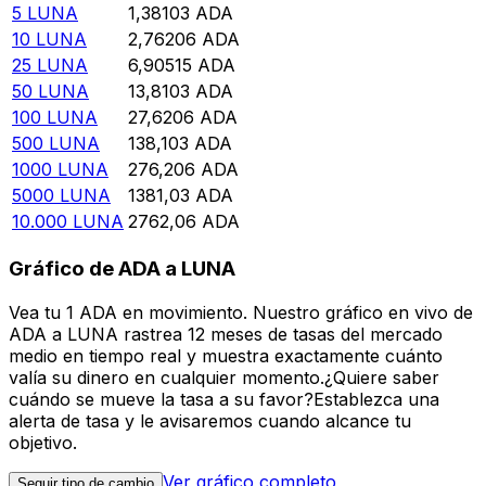
5
LUNA
1,38103
ADA
10
LUNA
2,76206
ADA
25
LUNA
6,90515
ADA
50
LUNA
13,8103
ADA
100
LUNA
27,6206
ADA
500
LUNA
138,103
ADA
1000
LUNA
276,206
ADA
5000
LUNA
1381,03
ADA
10.000
LUNA
2762,06
ADA
Gráfico de ADA a LUNA
Vea tu 1 ADA en movimiento. Nuestro gráfico en vivo de
ADA a LUNA rastrea 12 meses de tasas del mercado
medio en tiempo real y muestra exactamente cuánto
valía su dinero en cualquier momento.¿Quiere saber
cuándo se mueve la tasa a su favor?Establezca una
alerta de tasa y le avisaremos cuando alcance tu
objetivo.
Ver gráfico completo
Seguir tipo de cambio