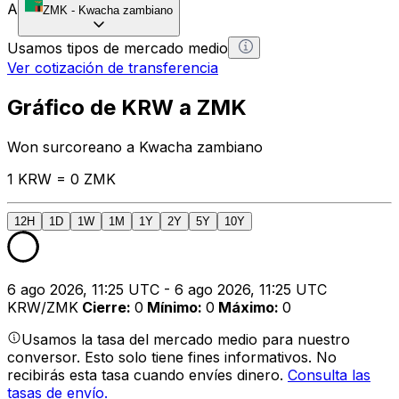
A
ZMK
-
Kwacha zambiano
Usamos tipos de mercado medio
Ver cotización de transferencia
Gráfico de KRW a ZMK
Won surcoreano a Kwacha zambiano
1 KRW = 0 ZMK
12H
1D
1W
1M
1Y
2Y
5Y
10Y
6 ago 2026, 11:25 UTC - 6 ago 2026, 11:25 UTC
KRW/ZMK
Cierre
:
0
Mínimo
:
0
Máximo
:
0
Usamos la tasa del mercado medio para nuestro
conversor. Esto solo tiene fines informativos. No
recibirás esta tasa cuando envíes dinero.
Consulta las
tasas de envío.