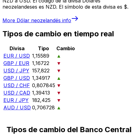
NZD a USD. El código de la divisa Dólares
neozelandeses es NZD. El símbolo de esta divisa es $.
More
Dólar neozelandés
info
Tipos de cambio en tiempo real
Divisa
Tipo
Cambio
EUR / USD
1,15589
▲
GBP / EUR
1,16722
▼
USD / JPY
157,822
▼
GBP / USD
1,34917
▲
USD / CHF
0,807845
▼
USD / CAD
1,39413
▼
EUR / JPY
182,425
▼
AUD / USD
0,706728
▲
Tipos de cambio del Banco Central