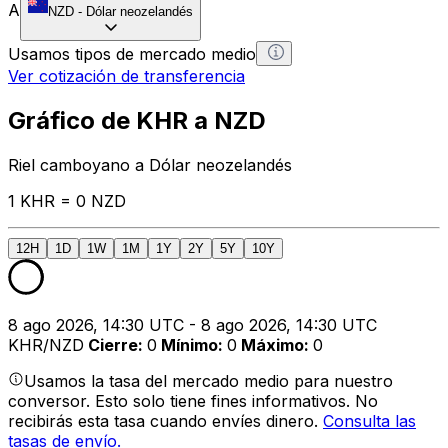
A
NZD
-
Dólar neozelandés
Usamos tipos de mercado medio
Ver cotización de transferencia
Gráfico de KHR a NZD
Riel camboyano a Dólar neozelandés
1 KHR = 0 NZD
12H
1D
1W
1M
1Y
2Y
5Y
10Y
8 ago 2026, 14:30 UTC - 8 ago 2026, 14:30 UTC
KHR/NZD
Cierre
:
0
Mínimo
:
0
Máximo
:
0
Usamos la tasa del mercado medio para nuestro
conversor. Esto solo tiene fines informativos. No
recibirás esta tasa cuando envíes dinero.
Consulta las
tasas de envío.