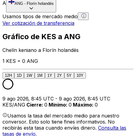
A
ANG
-
Florín holandés
Usamos tipos de mercado medio
Ver cotización de transferencia
Gráfico de KES a ANG
Chelín keniano a Florín holandés
1 KES = 0 ANG
12H
1D
1W
1M
1Y
2Y
5Y
10Y
9 ago 2026, 8:45 UTC - 9 ago 2026, 8:45 UTC
KES/ANG
Cierre
:
0
Mínimo
:
0
Máximo
:
0
Usamos la tasa del mercado medio para nuestro
conversor. Esto solo tiene fines informativos. No
recibirás esta tasa cuando envíes dinero.
Consulta las
tasas de envío.