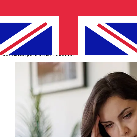
Los tiempos de entrega para transferencias
internacionales con Santander de Países Miembros del
Euro a Reino Unido varían según el método de pago y el
momento de la transacción. Normalmente, las
transferencias bancarias internacionales tardan entre 1
y 5 días laborables. Factores como los festivos
bancarios y los controles de seguridad también pueden
afectar la entrega. Comprueba los tiempos límite de
Santanderpara evitar retrasos.