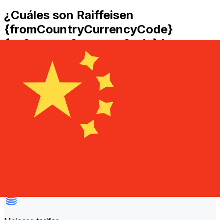
¿Cuáles son Raiffeisen
{fromCountryCurrencyCode}
{toCountryCurrencyCode} las
comisiones de transferencia?
Raiffeisen costes de transferencia internacional de
dinero de RSD a CNY dependen de factores como el
importe de la transferencia. Normalmente, las
transferencias más grandes conllevan comisiones más
bajas y mejores tipos de cambio. Consulta la tabla
comparativa para comparar Raiffeisen comisiones con
Xe.
¿Por qué transferir con Xe en lugar
de bancos tradicionales?