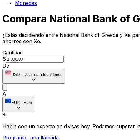
Monedas
Compara National Bank of 
¿Estás decidiendo entre National Bank of Greece y Xe par
ahorros con Xe.
Cantidad
$
De
USD
-
Dólar estadounidense
A
EUR
-
Euro
Habla con un experto en divisas hoy.
Podemos superar las
Programar una llamada