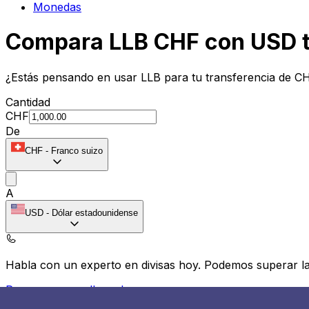
Monedas
Compara LLB CHF con USD t
¿Estás pensando en usar LLB para tu transferencia de C
Cantidad
CHF
De
CHF
-
Franco suizo
A
USD
-
Dólar estadounidense
Habla con un experto en divisas hoy.
Podemos superar las
Programar una llamada