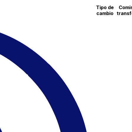
Tipo de
Comis
cambio
transf