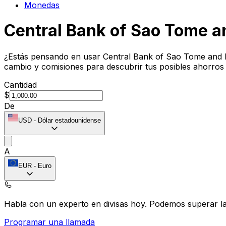
Monedas
Central Bank of Sao Tome an
¿Estás pensando en usar Central Bank of Sao Tome and Pr
cambio y comisiones para descubrir tus posibles ahorros
Cantidad
$
De
USD
-
Dólar estadounidense
A
EUR
-
Euro
Habla con un experto en divisas hoy.
Podemos superar las
Programar una llamada