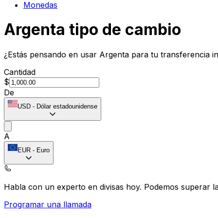
Monedas
Argenta tipo de cambio
¿Estás pensando en usar Argenta para tu transferencia i
Cantidad
$
De
USD
-
Dólar estadounidense
A
EUR
-
Euro
Habla con un experto en divisas hoy.
Podemos superar las
Programar una llamada