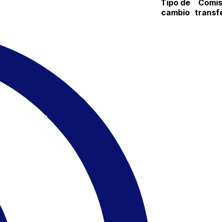
Tipo de
Comis
cambio
transf