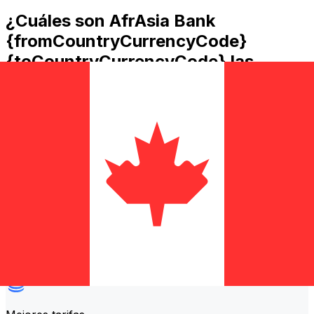
¿Cuáles son AfrAsia Bank
{fromCountryCurrencyCode}
{toCountryCurrencyCode} las
comisiones de transferencia?
AfrAsia Bank costes de transferencia internacional de
dinero de MUR a CAD dependen de factores como el
importe de la transferencia. Normalmente, las
transferencias más grandes conllevan comisiones más
bajas y mejores tipos de cambio. Consulta la tabla
comparativa para comparar AfrAsia Bank comisiones
con Xe.
¿Por qué transferir con Xe en lugar
de bancos tradicionales?