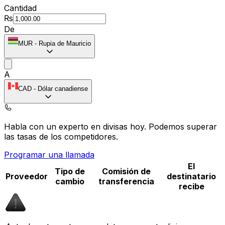
Cantidad
₨
De
MUR
-
Rupia de Mauricio
A
CAD
-
Dólar canadiense
Habla con un experto en divisas hoy.
Podemos superar
las tasas de los competidores.
Programar una llamada
El
Tipo de
Comisión de
Proveedor
destinatario
cambio
transferencia
recibe