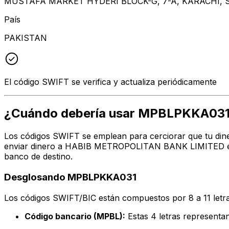
MUSTAFA MARKET HYDERI BLOCK-G, 7-A, KARACHI, 
País
PAKISTAN
El código SWIFT se verifica y actualiza periódicamente
¿Cuándo debería usar MPBLPKKA03
Los códigos SWIFT se emplean para cerciorar que tu dine
enviar dinero a HABIB METROPOLITAN BANK LIMITED en la
banco de destino.
Desglosando MPBLPKKA031
Los códigos SWIFT/BIC están compuestos por 8 a 11 letra
Código bancario (MPBL):
Estas 4 letras represe