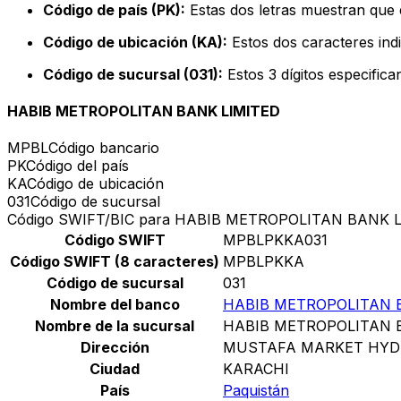
Código de país (PK):
Estas dos letras muestran que e
Código de ubicación (KA):
Estos dos caracteres indi
Código de sucursal (031):
Estos 3 dígitos especific
HABIB METROPOLITAN BANK LIMITED
MPBL
Código bancario
PK
Código del país
KA
Código de ubicación
031
Código de sucursal
Código SWIFT/BIC para HABIB METROPOLITAN BANK 
Código SWIFT
MPBLPKKA031
Código SWIFT (8 caracteres)
MPBLPKKA
Código de sucursal
031
Nombre del banco
HABIB METROPOLITAN 
Nombre de la sucursal
HABIB METROPOLITAN 
Dirección
MUSTAFA MARKET HYDE
Ciudad
KARACHI
País
Paquistán