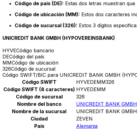
Código de país (DE):
Estas dos letras muestran que 
Código de ubicación (MM):
Estos dos caracteres ind
Código de sucursal (326):
Estos 3 dígitos especific
UNICREDIT BANK GMBH (HYPOVEREINSBANK)
HYVE
Código bancario
DE
Código del país
MM
Código de ubicación
326
Código de sucursal
Código SWIFT/BIC para UNICREDIT BANK GMBH (HY
Código SWIFT
HYVEDEMM326
Código SWIFT (8 caracteres)
HYVEDEMM
Código de sucursal
326
Nombre del banco
UNICREDIT BANK GMBH
Nombre de la sucursal
UNICREDIT BANK GMBH
Ciudad
ZEVEN
País
Alemania