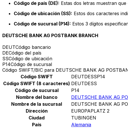
Código de país (DE):
Estas dos letras muestran que 
Código de ubicación (SS):
Estos dos caracteres indi
Código de sucursal (P14):
Estos 3 dígitos especifica
DEUTSCHE BANK AG POSTBANK BRANCH
DEUT
Código bancario
DE
Código del país
SS
Código de ubicación
P14
Código de sucursal
Código SWIFT/BIC para DEUTSCHE BANK AG POSTB
Código SWIFT
DEUTDESSP14
Código SWIFT (8 caracteres)
DEUTDESS
Código de sucursal
P14
Nombre del banco
DEUTSCHE BANK AG P
Nombre de la sucursal
DEUTSCHE BANK AG P
Dirección
EUROPAPLATZ 2
Ciudad
TUBINGEN
País
Alemania