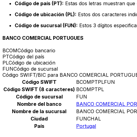
Código de país (PT):
Estas dos letras muestran que e
Código de ubicación (PL):
Estos dos caracteres indi
Código de sucursal (FUN):
Estos 3 dígitos especific
BANCO COMERCIAL PORTUGUES
BCOM
Código bancario
PT
Código del país
PL
Código de ubicación
FUN
Código de sucursal
Código SWIFT/BIC para BANCO COMERCIAL PORTUGU
Código SWIFT
BCOMPTPLFUN
Código SWIFT (8 caracteres)
BCOMPTPL
Código de sucursal
FUN
Nombre del banco
BANCO COMERCIAL PO
Nombre de la sucursal
BANCO COMERCIAL PO
Ciudad
FUNCHAL
País
Portugal